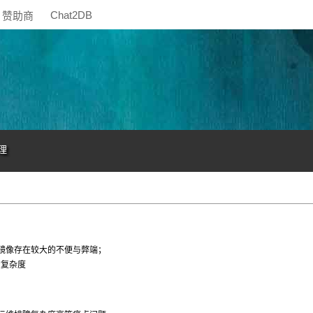
Chat2DB
赞助商
理
O 镜像存在较大的不便与弊端；
的复杂度