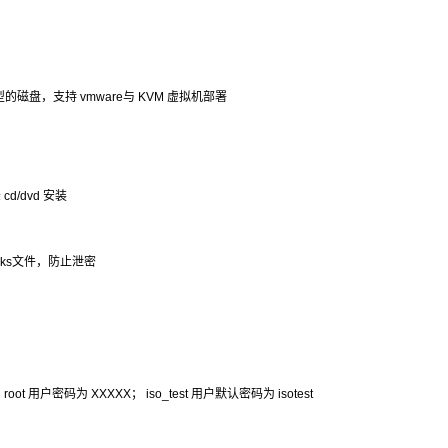
盘，支持 vmware与 KVM 虚拟机部署
d/dvd 安装
除ks文件，防止泄密
ot 用户密码为 XXXXX； iso_test 用户默认密码为 isotest