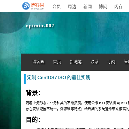
会员
周边
新闻
博问
闪存
optmius007
博客园
首页
新随笔
联系
订阅
管
定制 CentOS7 ISO 的最佳实践
背景：
随着业务形态，业务种类的不断拓展，使用公版 ISO 安装树 与 IS
存在安装配置不统一，溯源难等特点；给后期的系统运维带来很高
目的：