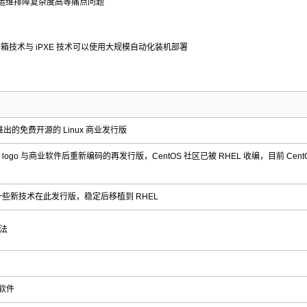
运维排障复杂度高等痛点问题
合 沙箱技术与 iPXE 技术可以使用大规模自动化装机部署
子公司推出的免费开源的 Linux 商业发行版
L logo 与商业软件后重新编码的再发行版，CentOS 社区已被 RHEL 收编，目前 CentO
实验一些新技术在此发行版，稳定后移植到 RHEL
法
软件