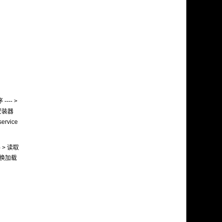
---- >
载 安装器
ervice
- > 读取
 (切换加载