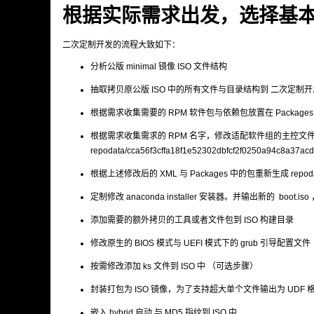
根据实际需求出发，选择基本C
二次定制开发的流程大致如下：
分析公版 minimal 镜像 ISO 文件结构
抽取拷贝原公版 ISO 中的所有文件与目录结构到 二次定制
根据需求收集需要的 RPM 软件包与依赖包放置在 Packages
根据需求收集需求的 RPM 名字，修改适配软件组的主控文件 
repodata/cca56f3cffa18f1e52302dbfcf2f0250a94c8a37a
根据上述修改后的 XML 与 Packages 中的包重新生成 repodat
定制修改 anaconda installer 安装器。并输出新的 boot.iso ，用
添加需要的额外拷贝的工具或者文件包到 ISO 构建目录
修改原生的 BIOS 模式与 UEFI 模式下的 grub 引导配置文件
按需修改添加 ks 文件到 ISO 中 （可选步骤）
封装打包为 ISO 镜像，为了支持超大单个文件输出为 UDF 
嵌入 hybrid 启动 与 MD5 指纹到 ISO 中