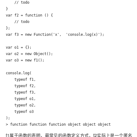
    // todo

}

var f2 = function () {

    // todo

};

var f3 = new Function('x',  'console.log(x)');

var o1 = {};

var o2 = new Object();

var o3 = new f1();

console.log(

    typeof f1,

    typeof f2,

    typeof f3,

    typeof o1,

    typeof o2,

    typeof o3

);

> function function function object object object
f1属于函数的声明，最常见的函数定义方式，f2实际上是一个匿名