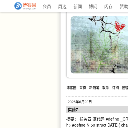
会员
周边
新闻
博问
闪存
赞
博客园
首页
新随笔
联系
订阅
管
2026年6月20日
实验7
摘要： 任务四 源代码 #define _CRT_SE
h> #define N 50 struct DATE { char a