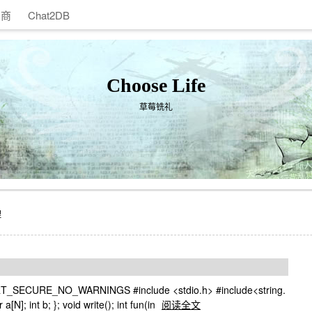
助商
Chat2DB
Choose Life
草莓铣礼
理
CURE_NO_WARNINGS #include <stdio.h> #include<string.
[N]; int b; }; void write(); int fun(in
阅读全文