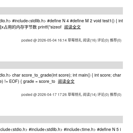
#include<stdlib.h> #define N 4 #define M 2 void test1() { int
// 输出数组x占用的内存字节数 printf("sizeof
阅读全文
posted @ 2026-05-04 16:14 草莓铣礼
阅读(16)
评论(0)
推荐(0)
char score_to_grade(int score); int main() { int score; char
re) != EOF) { grade = score_to
阅读全文
posted @ 2026-04-17 17:26 草莓铣礼
阅读(14)
评论(0)
推荐(0)
io.h> #include<stdlib.h> #include<time.h> #define N 5 i