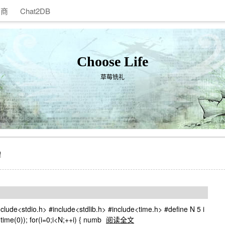
助商
Chat2DB
Choose Life
草莓铣礼
理
io.h> #include<stdlib.h> #include<time.h> #define N 5 i
d(time(0)); for(i=0;i<N;++i) { numb
阅读全文