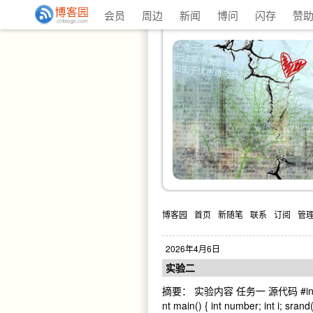
会员
周边
新闻
博问
闪存
赞
博客园
首页
新随笔
联系
订阅
管
2026年4月6日
实验二
摘要： 实验内容 任务一 源代码 #include<std
nt main() { int number; int i; sran