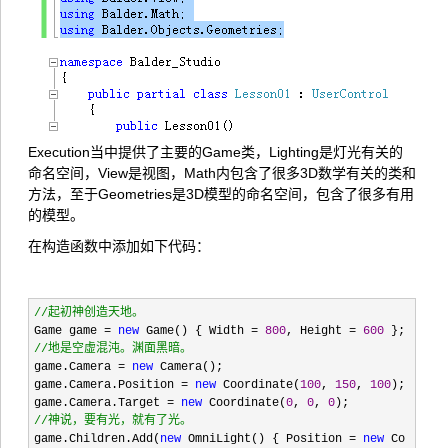
Execution当中提供了主要的Game类，Lighting是灯光有关的
命名空间，View是视图，Math内包含了很多3D数学有关的类和
方法，至于Geometries是3D模型的命名空间，包含了很多有用
的模型。
在构造函数中添加如下代码：
//
起初神创造天地。
Game game
=
new
Game() { Width
=
800
, Height
=
600
};
//
地是空虚混沌。渊面黑暗。
game.Camera
=
new
Camera();
game.Camera.Position
=
new
Coordinate(
100
,
150
,
100
);
game.Camera.Target
=
new
Coordinate(
0
,
0
,
0
);
//
神说，要有光，就有了光。
game.Children.Add(
new
OmniLight() { Position
=
new
Co