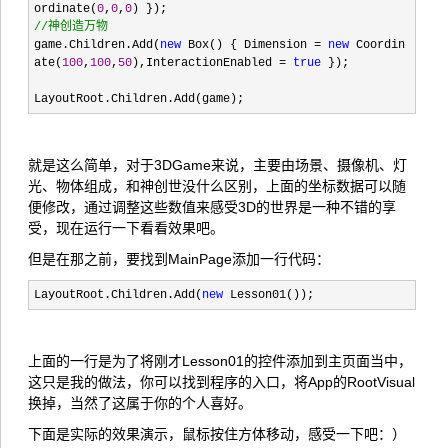
ordinate(
0
,
0
,
0
) });
//
神创造万物
game.Children.Add(
new
Box() { Dimension
=
new
Coordin
ate(
100
,
100
,
50
),InteractionEnabled
=
true
});
LayoutRoot.Children.Add(game);
就是这么简单，对于3DGame来说，主要由场景、摄像机、灯
光、物体组成，和神创世没什么区别，上面的坐标数据可以随
便修改，通过调整这些数值来感受3D的世界是一种不错的享
受，现在运行一下看看效果吧。
但是在那之前，要找到MainPage添加一行代码：
LayoutRoot.Children.Add(
new
Lesson01());
上面的一行是为了将刚才Lesson01的控件添加到主页面当中，
这只是我的做法，你可以找到程序的入口，将App的RootVisual
换掉，当然了这属于你的个人喜好。
下面是实际的效果演示，鼠标按住方体移动，感受一下吧：）