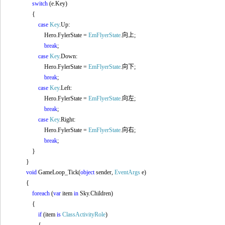
switch
(e.Key)
{
case
Key
.Up:
Hero.FylerState =
EmFlyerState
.
向上;
break
;
case
Key
.Down:
Hero.FylerState =
EmFlyerState
.
向下;
break
;
case
Key
.Left:
Hero.FylerState =
EmFlyerState
.
向左;
break
;
case
Key
.Right:
Hero.FylerState =
EmFlyerState
.
向右;
break
;
}
}
void
GameLoop_Tick(
object
sender,
EventArgs
e)
{
foreach
(
var
item
in
Sky.Children)
{
if
(item
is
ClassActivityRole
)