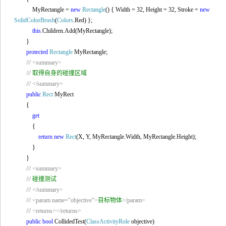
MyRectangle =
new
Rectangle
() { Width = 32, Height = 32, Stroke =
new
SolidColorBrush
(
Colors
.Red) };
this
.Children.Add(MyRectangle);
}
protected
Rectangle
MyRectangle;
///
<summary>
///
取得自身的碰撞区域
///
</summary>
public
Rect
MyRect
{
get
{
return
new
Rect
(X, Y, MyRectangle.Width, MyRectangle.Height);
}
}
///
<summary>
///
碰撞测试
///
</summary>
///
<param name="objective">
目标物体
</param>
///
<returns></returns>
public
bool
CollidedTest(
ClassActivityRole
objective)