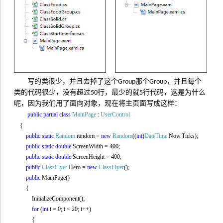
写的类很少，并且去掉了这个
那个
，并且每个
Group
Group
类的代码很少，没有超过
行，最少的就
行代码，这是为什么
50
5
呢，因为我们用了面向对象，现在将主页面写成这样：
public
partial
class
MainPage
:
UserControl
{
public
static
Random
random =
new
Random
((
int
)
DateTime
.Now.Ticks);
public
static
double
ScreenWidth = 400;
public
static
double
ScreenHeight = 400;
public
ClassFlyer
Hero =
new
ClassFlyer
();
public
MainPage()
{
InitializeComponent();
for
(
int
i = 0; i < 20; i++)
{