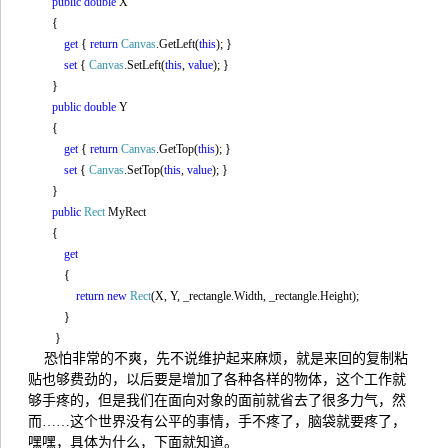
public
double
X
{
get
{
return
Canvas
.GetLeft(
this
); }
set
{
Canvas
.SetLeft(
this
,
value
); }
}
public
double
Y
{
get
{
return
Canvas
.GetTop(
this
); }
set
{
Canvas
.SetTop(
this
,
value
); }
}
public
Rect
MyRect
{
get
{
return
new
Rect
(X, Y, _rectangle.Width, _rectangle.Height);
}
}
恐怕非常的不爽，先不说维护起来麻烦，就是来回的复制粘
贴也够费劲的，以后要是增加了各种各样的物体，这个工作就
够手疼的，但是我们在面向对象的面前就省去了很多力气，然
而……这个世界没有公平的事情，手不疼了，脑袋就要疼了，
嘿嘿，具体为什么，下面就知道。