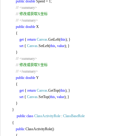
public
double
Speed = 1;
///
<summary>
///
修改或获取X坐标
///
</summary>
public
double
X
{
get
{
return
Canvas
.GetLeft(
this
); }
set
{
Canvas
.SetLeft(
this
,
value
); }
}
///
<summary>
///
修改或获取Y坐标
///
</summary>
public
double
Y
{
get
{
return
Canvas
.GetTop(
this
); }
set
{
Canvas
.SetTop(
this
,
value
); }
}
}
public
class
ClassActivityRole
:
ClassBaseRole
{
public
ClassActivityRole()
{