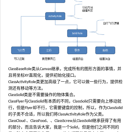
类从
继承，完成所有的图形方面的事情，并
ClassBaseRole
Canvas
且将坐标
直观化，提供初始化接口。
XY
类更加高级了一点，它可以做一些行为，提供检
ClassActivityRole
测还有移动等方法。
类是不需要操作的物体集合。
ClassSolid
与
有本质的不同，
只需要向上移动就
ClassFlyer
ClassSolid
ClassSolid
行，但是
却不行，它需要键盘的控制，所以，作为
Flyer
ClassSolid
的子类不合适，所以我们将
作为父类。
ClassActivityRole
、
、、
从
继承获得了有用
ClassCloud
ClassFood
ClassScrew
ClassSolid
的部分，而且告诉大家，我是一个
，但是他们之间不同的
Solid