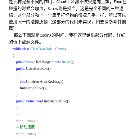
是三种完全不同的作用，
什么都不做只是向上飘，
在
Cloud
Food
碰撞的时候会加血，
则是损血，这是完全不同的三种逻
Screw
辑，这个部分和上一个篇里打怪物的情况几乎一样，所以可以
使用同一的碰撞逻辑（这部分的代码未实现，如要请参考其他
篇）
那么下面就是
的时间，我在这里给出部分代码，
详细
Coding
的请下载源文件
。
public
class
ClassBaseRole
:
Canvas
{
public
Image
ResImage =
new
Image
();
public
ClassBaseRole()
{
this
.Children.Add(ResImage);
InitializtionRole();
}
public
virtual
void
InitializtionRole()
{
}
///
<summary>
///
移动速度
///
</summary>