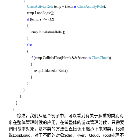
{
ClassActivityRole
temp = (item
as
ClassActivityRole
);
temp.LoopLogic();
if
(temp.Y <= -32)
{
temp.InitializtionRole();
}
else
{
if
(temp.CollidedTest(Hero) && !(temp
is
ClassCloud
))
{
temp.InitializtionRole();
}
}
}
}
}
}
综述，我们从这个例子中，可以看到有关于多重的类别对
象在整体管理时候的应用，在做整体的游戏管理时候，只需要
调用基本对象，基本类的方法会直接调用继承下来的类，比如
说
，对于不同的对象
、
、
、
处理不
LoopLogic
Solid
Flyer
Cloud
Food