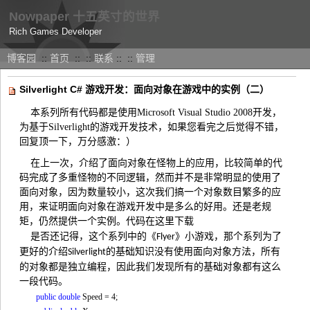
Nowpaper 十五英寸的世界
Rich Games Developer
博客园
::
首页
::
::
联系
::
::
管理
Silverlight C# 游戏开发：面向对象在游戏中的实例（二）
本系列所有代码都是使用Microsoft Visual Studio 2008开发，
为基于Silverlight的游戏开发技术，如果您看完之后觉得不错，
回复顶一下，万分感激：）
在上一次，介绍了面向对象在怪物上的应用，比较简单的代
码完成了多重怪物的不同逻辑，然而并不是非常明显的使用了
面向对象，因为数量较小，这次我们搞一个对象数目繁多的应
用，来证明面向对象在游戏开发中是多么的好用。还是老规
矩，仍然提供一个实例。
代码在这里下载
是否还记得，这个系列中的《
》小游戏，那个系列为了
Flyer
更好的介绍
的基础知识没有使用面向对象方法，所有
Silverlight
的对象都是独立编程，因此我们发现所有的基础对象都有这么
一段代码。
public
double
Speed = 4;