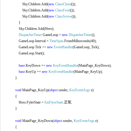
Sky.Children.Add(
new
ClassCloud
());
Sky.Children.Add(
new
ClassFood
());
Sky.Children.Add(
new
ClassScrew
());
}
Sky.Children.Add(Hero);
DispatcherTimer
GameLoop =
new
DispatcherTimer
();
GameLoop.Interval =
TimeSpan
.FromMilliseconds(40);
GameLoop.Tick +=
new
EventHandler
(GameLoop_Tick);
GameLoop.Start();
base
.KeyDown +=
new
KeyEventHandler
(MainPage_KeyDown);
base
.KeyUp +=
new
KeyEventHandler
(MainPage_KeyUp);
}
void
MainPage_KeyUp(
object
sender,
KeyEventArgs
e)
{
Hero.FylerState =
EmFlyerState
.
正常;
}
void
MainPage_KeyDown(
object
sender,
KeyEventArgs
e)
{