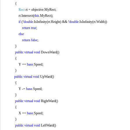
{
Rect
rt = objective.MyRect;
rt.Intersect(
this
.MyRect);
if
(!
double
.IsInfinity(rt.Height) && !
double
.IsInfinity(rt.Width))
return
true
;
else
return
false
;
}
public
virtual
void
DownWard()
{
Y +=
base
.Speed;
}
public
virtual
void
UpWard()
{
Y -=
base
.Speed;
}
public
virtual
void
RightWard()
{
X +=
base
.Speed;
}
public
virtual
void
LeftWard()