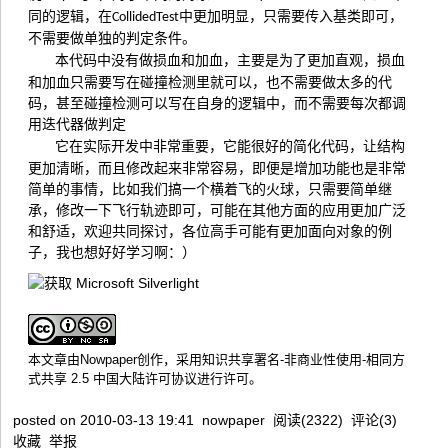
同的逻辑，在
中更加明显，只需要传入基类即可，
CollidedTest
不需要做单独的判定条件。
本代码中没有做损血和加血，主要是为了更加直观，损血
和加血只需要写在碰撞检测里就可以，也不需要做太多的代
码，甚至碰撞检测可以写在自身的逻辑中，而不需要每次都调
用迭代器做判定
它在实际开发中非常重要，它能很好的简化代码，让结构
更加清晰，而且修改起来非常容易，即便是增加功能也是非常
简单的事情，比如我们搞一个横着飞的火球，只需要简单继
承，修改一下飞行轨迹即可，可能在其他方面的应用更加广泛
和舒适，欢迎共同探讨，各位高手可能有更加面向对象的例
子，我也想好好学习啊：）
本文章由
Nowpaper
创作，采用
知识共享署名-非商业性使用-相同方
式共享 2.5 中国大陆许可协议
进行许可。
posted on
2010-03-13 19:41
nowpaper
阅读(
2322
) 评论(
3
)
收藏
举报