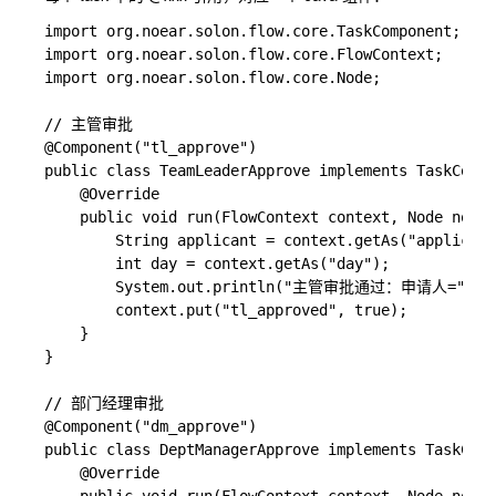
import org.noear.solon.flow.core.TaskComponent;

import org.noear.solon.flow.core.FlowContext;

import org.noear.solon.flow.core.Node;

// 主管审批

@Component("tl_approve")

public class TeamLeaderApprove implements TaskCompo
    @Override

    public void run(FlowContext context, Node node)
        String applicant = context.getAs("applicant
        int day = context.getAs("day");

        System.out.println("主管审批通过：申请人=" + ap
        context.put("tl_approved", true);

    }

}

// 部门经理审批

@Component("dm_approve")

public class DeptManagerApprove implements TaskComp
    @Override
