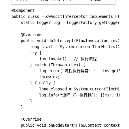
@Component

public class FlowAuditInterceptor implements FlowIn
    static Logger log = LoggerFactory.getLogger(Flo
    @Override

    public void doIntercept(FlowInvocation inv) thr
        long start = System.currentTimeMillis();

        try {

            inv.invoke();  // 执行流程

        } catch (Throwable ex) {

            log.error("流程执行异常: " + inv.getStartN
            throw ex;

        } finally {

            long elapsed = System.currentTimeMillis
            log.info("流程 {} 执行耗时: {}ms", inv.getS
        }

    }

    @Override

    public void onNodeStart(FlowContext context, No