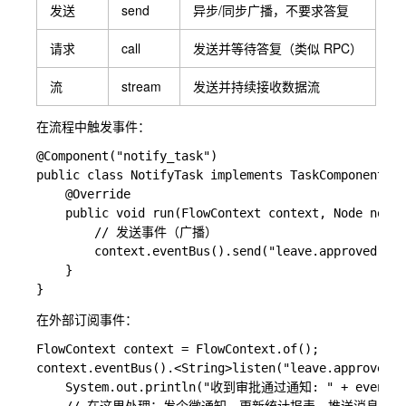
发送
send
异步/同步广播，不要求答复
请求
call
发送并等待答复（类似 RPC）
流
stream
发送并持续接收数据流
在流程中触发事件：
@Component("notify_task")

public class NotifyTask implements TaskComponent {

    @Override

    public void run(FlowContext context, Node node)
        // 发送事件（广播）

        context.eventBus().send("leave.approved", c
    }

在外部订阅事件：
FlowContext context = FlowContext.of();

context.eventBus().<String>listen("leave.approved",
    System.out.println("收到审批通过通知: " + event.get