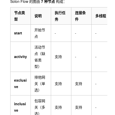
Solon Flow 的图由
7 种节点
构成：
节点类
执行任
连接条
说明
多线程
型
务
件
开始节
start
-
-
-
点
活动节
点（缺
activity
支持
-
-
省类
型）
排他网
exclusi
关（单
支持
支持
-
ve
选）
包容网
inclusi
关（多
支持
支持
-
ve
选）