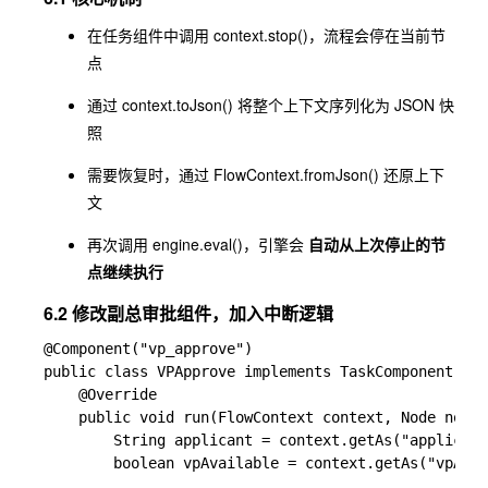
在任务组件中调用
context.stop()
，流程会停在当前节
点
通过
context.toJson()
将整个上下文序列化为 JSON 快
照
需要恢复时，通过
FlowContext.fromJson()
还原上下
文
再次调用
engine.eval()
，引擎会
自动从上次停止的节
点继续执行
6.2 修改副总审批组件，加入中断逻辑
@Component("vp_approve")

public class VPApprove implements TaskComponent {

    @Override

    public void run(FlowContext context, Node node)
        String applicant = context.getAs("applicant
        boolean vpAvailable = context.getAs("vpA