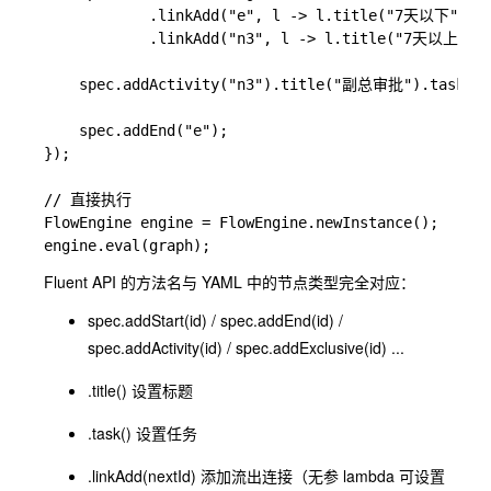
            .linkAdd("e", l -> l.title("7天以下"))

            .linkAdd("n3", l -> l.title("7天以上").wh
    spec.addActivity("n3").title("副总审批").task("@v
    spec.addEnd("e");

});

// 直接执行

FlowEngine engine = FlowEngine.newInstance();

Fluent API 的方法名与 YAML 中的节点类型完全对应：
spec.addStart(id)
/
spec.addEnd(id)
/
spec.addActivity(id)
/
spec.addExclusive(id)
...
.title()
设置标题
.task()
设置任务
.linkAdd(nextId)
添加流出连接（无参 lambda 可设置