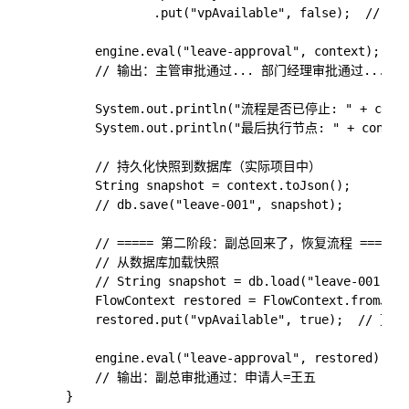
                .put("vpAvailable", false);  // 副
        engine.eval("leave-approval", context);

        // 输出：主管审批通过... 部门经理审批通过...
        System.out.println("流程是否已停止: " + context
        System.out.println("最后执行节点: " + context.
        // 持久化快照到数据库（实际项目中）

        String snapshot = context.toJson();

        // db.save("leave-001", snapshot);

        // ===== 第二阶段：副总回来了，恢复流程 =====

        // 从数据库加载快照

        // String snapshot = db.load("leave-001");

        FlowContext restored = FlowContext.fromJson
        restored.put("vpAvailable", true);  /
        engine.eval("leave-approval", restored);

        // 输出：副总审批通过：申请人=王五

    }
