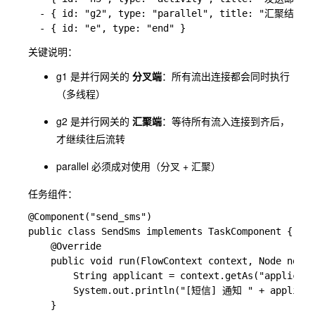
  - { id: "g2", type: "parallel", title: "汇聚结果", 
关键说明：
g1
是并行网关的
分叉端
：所有流出连接都会同时执行
（多线程）
g2
是并行网关的
汇聚端
：等待所有流入连接到齐后，
才继续往后流转
parallel 必须成对使用（分叉 + 汇聚）
任务组件：
@Component("send_sms")

public class SendSms implements TaskComponent {

    @Override

    public void run(FlowContext context, Node node)
        String applicant = context.getAs("applicant
        System.out.println("[短信] 通知 " + app
    }
