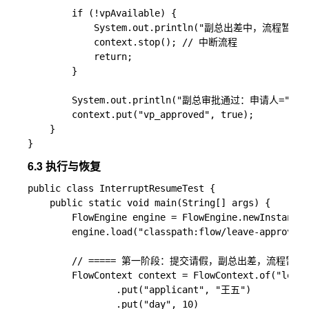
        if (!vpAvailable) {

            System.out.println("副总出差中，流程暂停等
            context.stop(); // 中断流程

            return;

        }

        System.out.println("副总审批通过：申请人=" + ap
        context.put("vp_approved", true);

    }

6.3 执行与恢复
public class InterruptResumeTest {

    public static void main(String[] args) {

        FlowEngine engine = FlowEngine.newInstance(
        engine.load("classpath:flow/leave-approval.
        // ===== 第一阶段：提交请假，副总出差，流程暂停 =
        FlowContext context = FlowContext.of("leave
                .put("applicant", "王五")

                .put("day", 10)
