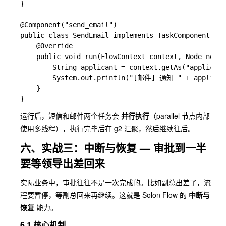
}

@Component("send_email")

public class SendEmail implements TaskComponent {

    @Override

    public void run(FlowContext context, Node node)
        String applicant = context.getAs("applicant
        System.out.println("[邮件] 通知 " + app
    }

运行后，短信和邮件两个任务会
并行执行
（parallel 节点内部
使用多线程），执行完毕后在
g2
汇聚，然后继续往后。
六、实战三：中断与恢复 — 审批到一半
要等领导出差回来
实际业务中，审批往往不是一次完成的。比如副总出差了，流
程要暂停，等副总回来再继续。这就是 Solon Flow 的
中断与
恢复
能力。
6.1 核心机制