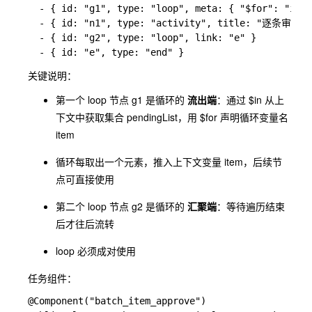
  - { id: "g1", type: "loop", meta: { "$for": "item
  - { id: "n1", type: "activity", title: "逐条审批", 
  - { id: "g2", type: "loop", link: "e" }

关键说明：
第一个
loop
节点
g1
是循环的
流出端
：通过
$in
从上
下文中获取集合
pendingList
，用
$for
声明循环变量名
item
循环每取出一个元素，推入上下文变量
item
，后续节
点可直接使用
第二个
loop
节点
g2
是循环的
汇聚端
：等待遍历结束
后才往后流转
loop 必须成对使用
任务组件：
@Component("batch_item_approve")
