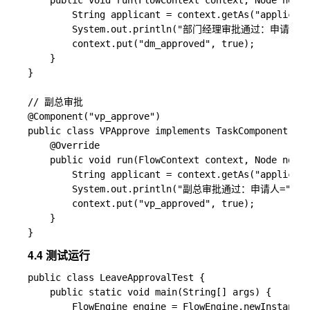
    public void run(FlowContext context, Node node)
        String applicant = context.getAs("applicant
        System.out.println("部门经理审批通过：申请人=" +
        context.put("dm_approved", true);

    }

}

// 副总审批

@Component("vp_approve")

public class VPApprove implements TaskComponent {

    @Override

    public void run(FlowContext context, Node node)
        String applicant = context.getAs("applicant
        System.out.println("副总审批通过：申请人=" + ap
        context.put("vp_approved", true);

    }

4.4 测试运行
public class LeaveApprovalTest {

    public static void main(String[] args) {

        FlowEngine engine = FlowEngine.newInstance(