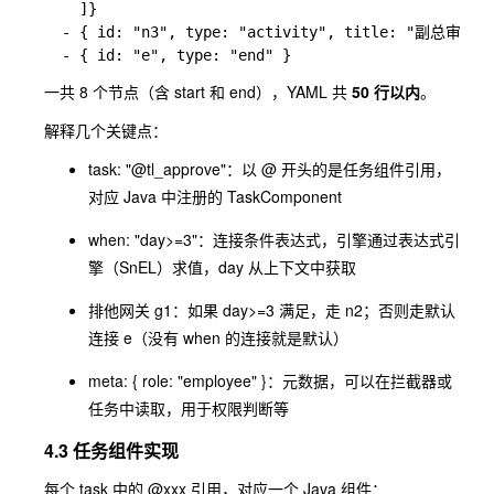
    ]}

  - { id: "n3", type: "activity", title: "副总审批", 
一共 8 个节点（含 start 和 end），YAML 共
50 行以内
。
解释几个关键点：
task: "@tl_approve"
：以
@
开头的是任务组件引用，
对应 Java 中注册的
TaskComponent
when: "day>=3"
：连接条件表达式，引擎通过表达式引
擎（SnEL）求值，
day
从上下文中获取
排他网关
g1
：如果
day>=3
满足，走
n2
；否则走默认
连接
e
（没有 when 的连接就是默认）
meta: { role: "employee" }
：元数据，可以在拦截器或
任务中读取，用于权限判断等
4.3 任务组件实现
每个
task
中的
@xxx
引用，对应一个 Java 组件：