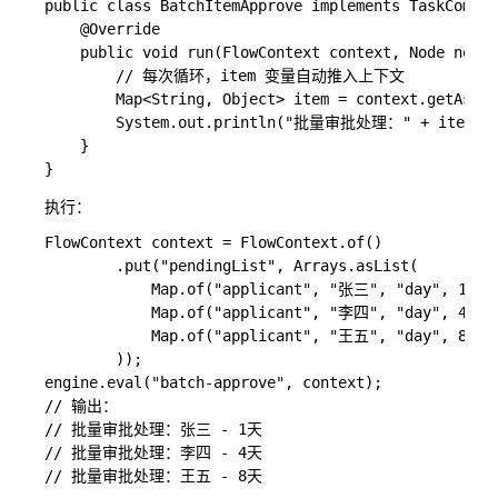
public class BatchItemApprove implements TaskCompon
    @Override

    public void run(FlowContext context, Node node)
        // 每次循环，item 变量自动推入上下文

        Map<String, Object> item = context.getAs("i
        System.out.println("批量审批处理：" + item.get(
    }

执行：
FlowContext context = FlowContext.of()

        .put("pendingList", Arrays.asList(

            Map.of("applicant", "张三", "day", 1),

            Map.of("applicant", "李四", "day", 4),

            Map.of("applicant", "王五", "day", 8)

        ));

engine.eval("batch-approve", context);

// 输出：

// 批量审批处理：张三 - 1天

// 批量审批处理：李四 - 4天
