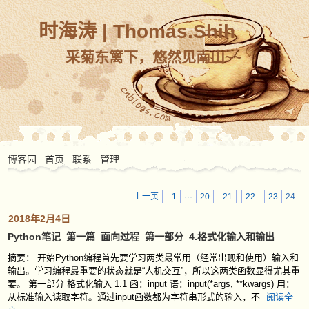
时海涛 | Thomas.Shih
采菊东篱下，悠然见南山~~
博客园
首页
联系
管理
上一页
1
···
20
21
22
23
24
2018年2月4日
Python笔记_第一篇_面向过程_第一部分_4.格式化输入和输出
摘要： 开始Python编程首先要学习两类最常用（经常出现和使用）输入和
输出。学习编程最重要的状态就是“人机交互”，所以这两类函数显得尤其重
要。 第一部分 格式化输入 1.1 函：input 语：input(*args, **kwargs) 用：
从标准输入读取字符。通过input函数都为字符串形式的输入，不
阅读全