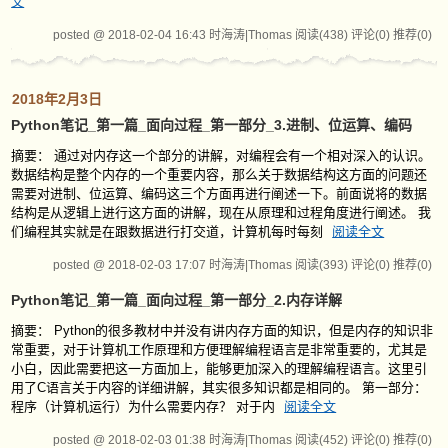
文
posted @ 2018-02-04 16:43 时海涛|Thomas
阅读(438)
评论(0)
推荐(0)
2018年2月3日
Python笔记_第一篇_面向过程_第一部分_3.进制、位运算、编码
摘要： 通过对内存这一个部分的讲解，对编程会有一个相对深入的认识。
数据结构是整个内存的一个重要内容，那么关于数据结构这方面的问题还
需要对进制、位运算、编码这三个方面再进行阐述一下。前面说将的数据
结构是从逻辑上进行这方面的讲解，现在从原理和过程角度进行阐述。 我
们编程其实就是在跟数据进行打交道，计算机每时每刻
阅读全文
posted @ 2018-02-03 17:07 时海涛|Thomas
阅读(393)
评论(0)
推荐(0)
Python笔记_第一篇_面向过程_第一部分_2.内存详解
摘要： Python的很多教材中并没有讲内存方面的知识，但是内存的知识非
常重要，对于计算机工作原理和方便理解编程语言是非常重要的，尤其是
小白，因此需要把这一方面加上，能够更加深入的理解编程语言。这里引
用了C语言关于内容的详细讲解，其实很多知识都是相同的。 第一部分：
程序（计算机运行）为什么需要内存？ 对于内
阅读全文
posted @ 2018-02-03 01:38 时海涛|Thomas
阅读(452)
评论(0)
推荐(0)