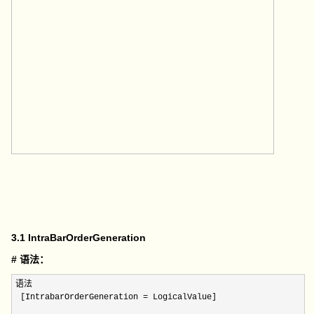
3.1 IntraBarOrderGeneration
# 语法：
语法

 [IntrabarOrderGeneration 
=
 LogicalValue]
