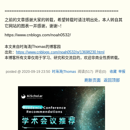
=================================================
之前的文章感谢大家的转载，希望转载时请注明出处，本人转自其
它网站的图表一并感谢，谢谢~！
https://www.cnblogs.com/noah0532/
本文来自时海涛|Thomas的博客园
出处：
https://www.cnblogs.com/noah0532/p/13698230.html
本博客所有文章仅用于学习、研究和交流目的，欢迎非商业性质转载。
posted @
2020-09-19 23:50
时海涛|Thomas
阅读(
517
) 评论(
0
)
收藏
举报
刷新页面
返回顶部