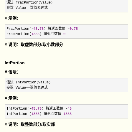
语法 FracPortion(Value)

参数 Value——数值表达式
# 示例：
FracPortion(-
45.75
) 将返回数值 -
0.75
FracPortion(
1385
) 将返回数值 
0
# 说明：取虚数部分/取小数部分
IntPortion
# 语法：
语法 IntPortion(Value)

参数 Value——数值表达式
# 示例：
IntPortion(-
45.75
) 将返回数值 -
45
IntPortion (
1385
) 将返回数值 
1385
# 说明：取整数部分/取实部