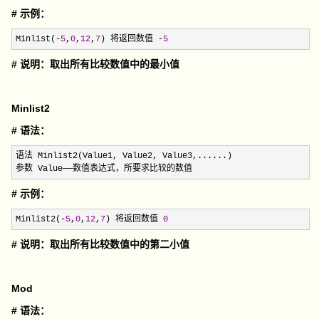
# 示例：
Minlist(-
5
,
0
,
12
,
7
) 将返回数值 -
5
# 说明：取出所有比较数值中的最小值
Minlist2
# 语法：
语法 Minlist2(Value1, Value2, Value3,......)

参数 Value——数值表达式，所要求比较的数值
# 示例：
Minlist2(-
5
,
0
,
12
,
7
) 将返回数值 
0
# 说明：取出所有比较数值中的第二小值
Mod
# 语法：