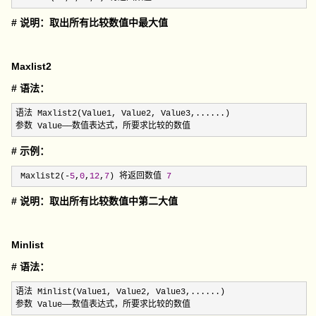
# 说明：取出所有比较数值中最大值
Maxlist2
# 语法：
语法 Maxlist2(Value1, Value2, Value3,......)

参数 Value——数值表达式，所要求比较的数值
# 示例：
 Maxlist2(-
5
,
0
,
12
,
7
) 将返回数值 
7
# 说明：取出所有比较数值中第二大值
Minlist
# 语法：
语法 Minlist(Value1, Value2, Value3,......)

参数 Value——数值表达式，所要求比较的数值