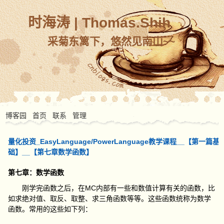
时海涛 | Thomas.Shih
采菊东篱下，悠然见南山~~
博客园
首页
联系
管理
量化投资_EasyLanguage/PowerLanguage教学课程__【第一篇基
础】__【第七章数学函数】
第七章：数学函数
刚学完函数之后，在MC内部有一些和数值计算有关的函数，比
如求绝对值、取反、取整、求三角函数等等。这些函数统称为数学
函数。常用的这些如下列：