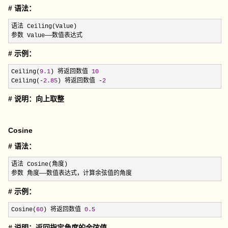
# 语法：
语法 Ceiling(Value)

参数 Value——数值表达式
# 示例：
Ceiling(
9.1
) 将返回数值 
10
Ceiling(
-
2.85
) 将返回数值 -
2
# 说明：向上取整
Cosine
# 语法：
语法 Cosine(角度)

参数 角度——数值表达式，计算余弦值的角度
# 示例：
Cosine(
60
) 将返回数值 
0.5
# 说明：返回指定角度的余弦值