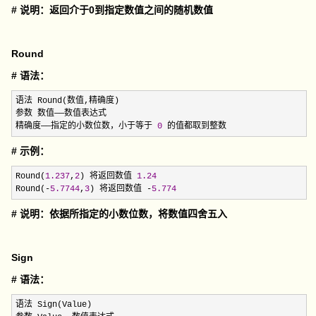
# 说明：返回介于0到指定数值之间的随机数值
Round
# 语法：
语法 Round(数值,精确度)

参数 数值——数值表达式

精确度——指定的小数位数，小于等于 
0
 的值都取到整数
# 示例：
Round(
1.237
,
2
) 将返回数值 
1.24
Round(
-
5.7744
,
3
) 将返回数值 -
5.774
# 说明：依据所指定的小数位数，将数值四舍五入
Sign
# 语法：
语法 Sign(Value)
