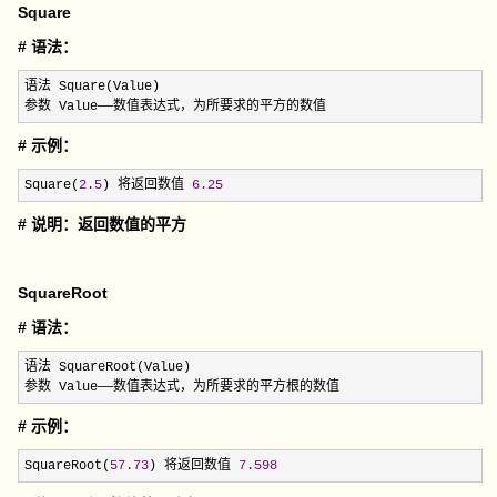
Square
# 语法：
语法 Square(Value)

参数 Value——数值表达式，为所要求的平方的数值
# 示例：
Square(
2.5
) 将返回数值 
6.25
# 说明：返回数值的平方
SquareRoot
# 语法：
语法 SquareRoot(Value)

参数 Value——数值表达式，为所要求的平方根的数值
# 示例：
SquareRoot(
57.73
) 将返回数值 
7.598