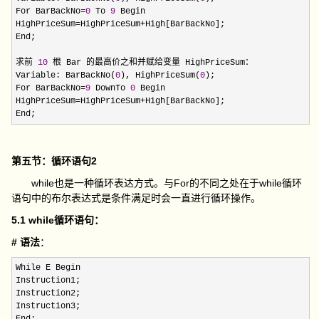
For BarBackNo
=
0
 To 
9
 Begin

HighPriceSum
=HighPriceSum+
High[BarBackNo];

End;

求前 
10
 根 Bar 的最高价之和并赋给变量 HighPriceSum：

Variable: BarBackNo(
0
), HighPriceSum(
0
);

For BarBackNo
=
9
 DownTo 
0
 Begin

HighPriceSum
=HighPriceSum+
High[BarBackNo];

End;
第五节：循环语句2
while也是一种循环表达方式。与For的不同之处在于while循环
语句中的布尔表达式是条件满足时会一直进行循环操作。
5.1 while循环语句：
# 语法
：
While E Begin

Instruction1;

Instruction2;

Instruction3;
