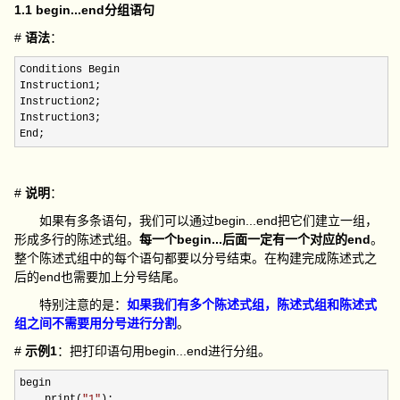
1.1 begin...end分组语句
#
语法
：
Conditions Begin

Instruction1;

Instruction2;

Instruction3;

End;
#
说明
：
如果有多条语句，我们可以通过begin...end把它们建立一组，
形成多行的陈述式组。
每一个begin...后面一定有一个对应的end
。
整个陈述式组中的每个语句都要以分号结束。在构建完成陈述式之
后的end也需要加上分号结尾。
特别注意的是：
如果我们有多个陈述式组，陈述式组和陈述式
组之间不需要用分号进行分割
。
#
示例1
：把打印语句用begin...end进行分组。
begin

    print(
"
1
"
);
