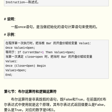
Instruction——陈述式。
# 说明
：
一般once语句，是当做初始化的语句计算语句来使用的。
#
示例
：
在程序第一次执行时，把当根 Bar 的开盘价赋给变量 Value1：

Once Value1
=
Open;

等同于：If CurrentBar
=
1
 Then Value1=
Open;

当第一次满足 close
<
open 时，把当时 Bar 的开盘价赋给变量

Value1：

Once (Close
<
Open) Begin

Value1
=
Open;

End;
第七节：布尔运算符和逻辑运算符
布尔运算符是非真既假的语句，既False和True，在前面的E布
尔表达式中使用就是这个原理，其布尔表达式返回值要么是False，
要么是True，对应的数字是0和1。