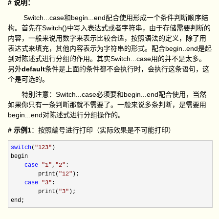
# 说明：
Switch...case和begin...end配合使用形成一个条件判断顺序结
构。首先在Switch()中写入表达式或者字符串，由于存储需要判断的
内容，一般来说用数字来表示比较合适，按照语法的定义，除了用
表达式来填充，其他内容表示为字符串的形式。配合begin..end是起
到对陈述式进行分组的作用。其实Switch...case用的并不是太多。
另外
default
条件是上面的条件都不会执行时，会执行这条语句，这
个是可选的。
特别注意：Switch...case必须要和begin...end配合使用，当然
如果你只有一条判断那就不需要了。一般来说多条判断，是需要用
begin...end对陈述式进行分组操作的。
# 示例1
：按照编号进行打印（实际效果是不可能打印）
switch
(
"
123
"
)

begin

case
"
1
"
,
"
2
"
:

        print(
"
12
"
);

case
"
3
"
:

        print(
"
3
"
);

end;