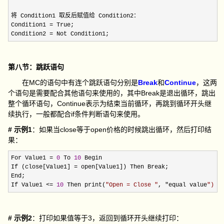
将 Condition1 取反后赋值给 Condition2：

Condition1 
=
 True;

Condition2 
= Not Condition1;
第八节：跳跃语句
在MC的语句中有连个跳跃语句分别是
Break
和
Continue
，这两
个语句是需要配合其他语句来使用的，其中Break是退出循环，跳出
整个循环语句，Continue表示为结束当前循环，再跳到循环开头继
续执行，一般都配合if条件判断语句来使用。
# 示例1
：如果当close等于open价格的时候跳出循环，然后打印结
果：
For Value1 = 
0
 To 
10
 Begin

If (close[Value1] 
=
 open[Value1]) Then Break;

End;

If Value1 
<= 
10
 Then print(
"
Open = Close 
"
, "equal value
"
); 
# 示例2
：打印如果值等于3，返回到循环开头继续打印：