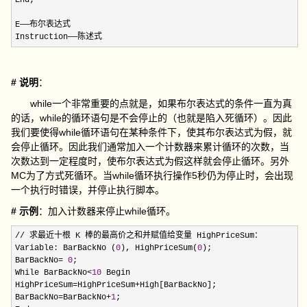
End;

E——布尔表达式

Instruction——陈述式
# 说明
：
while一个非常重要的点就是，如果布尔表达式的条件一直为真
的话，while的循环语句是不会停止的（也就是陷入死循环）。因此
我们要使得while循环语句在某种条件下，使其布尔表达式为假，就
会停止循环。因此我们通常加入一个计数器来累计循环的次数，当
次数达到一定程度时，使布尔表达式为假这样就会停止循环。另外
MC为了方式死循环。当while循环执行操作5秒仍为停止时，会出现
一个执行时错误，并停止执行脚本。
# 示例
：加入计数器来停止while循环。
// 求最近十根 K 棒的最高价之和并赋值给变量 HighPriceSum：

Variable: BarBackNo (
0
), HighPriceSum(
0
);

BarBackNo
= 
0
;

While BarBackNo
<
10
 Begin

HighPriceSum
=HighPriceSum+
High[BarBackNo];

BarBackNo
=BarBackNo+
1
;
