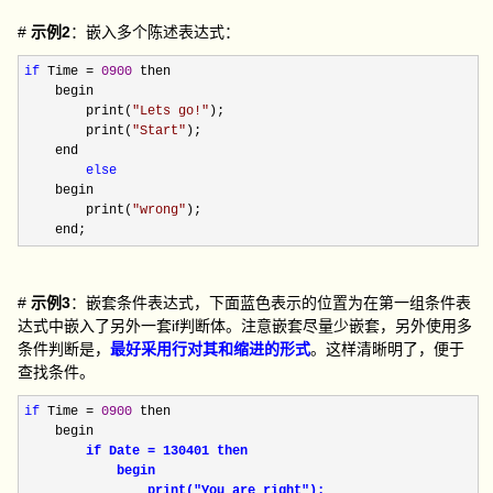
#
示例2
：嵌入多个陈述表达式：
if
 Time = 
0900
 then 

    begin

        print(
"
Lets go!
"
);

        print(
"
Start
"
);

    end

else
    begin

        print(
"
wrong
"
);

    end;
#
示例3
：嵌套条件表达式，下面蓝色表示的位置为在第一组条件表
达式中嵌入了另外一套if判断体。注意嵌套尽量少嵌套，另外使用多
条件判断是，
最好采用行对其和缩进的形式
。这样清晰明了，便于
查找条件。
if
 Time = 
0900
 then 

    begin

if Date = 130401 then 

            begin

                print("You are right");
