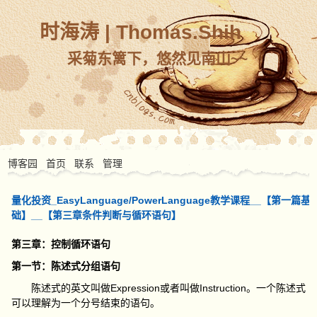
时海涛 | Thomas.Shih
采菊东篱下，悠然见南山~~
博客园
首页
联系
管理
量化投资_EasyLanguage/PowerLanguage教学课程__【第一篇基
础】__【第三章条件判断与循环语句】
第三章：控制循环语句
第一节：陈述式分组语句
陈述式的英文叫做Expression或者叫做Instruction。一个陈述式
可以理解为一个分号结束的语句。