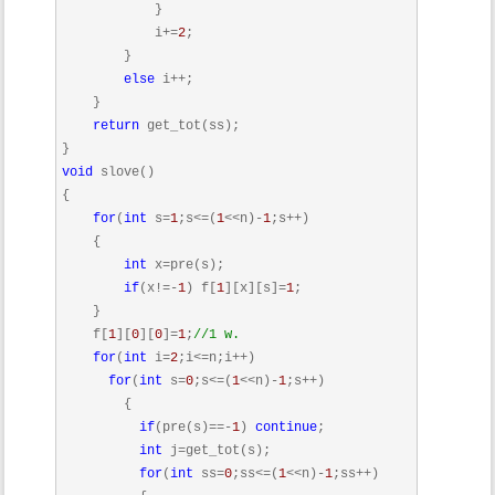
            }

            i+=
2
;

        }

else
 i++;

    }

return
 get_tot(ss);

void
 slove()

{

for
(
int
 s=
1
;s<=(
1
<<n)-
1
;s++)

    {

int
 x=pre(s);

if
(x!=-
1
) f[
1
][x][s]=
1
;

    }

    f[
1
][
0
][
0
]=
1
;
//1 w. 
for
(
int
 i=
2
;i<=n;i++)

for
(
int
 s=
0
;s<=(
1
<<n)-
1
;s++)

        {

if
(pre(s)==-
1
) 
continue
;

int
 j=get_tot(s);

for
(
int
 ss=
0
;ss<=(
1
<<n)-
1
;ss++)
