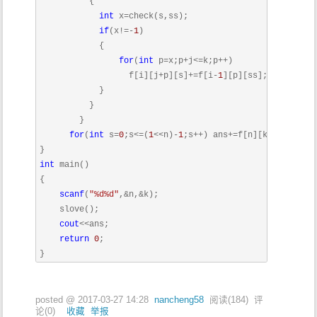
          {

int
 x=check(s,ss);

if
(x!=-
1
)

            {

for
(
int
 p=x;p+j<=k;p++)

                  f[i][j+p][s]+=f[i-
1
][p][ss];

            }

          }

        }

for
(
int
 s=
0
;s<=(
1
<<n)-
1
;s++) ans+=f[n][k][s];

int
 main()

{

scanf
(
"%d%d"
,&n,&k);

    slove();

cout
<<ans;

return
0
;

}
posted @
2017-03-27 14:28
nancheng58
阅读(
184
) 评
论(
0
)
收藏
举报