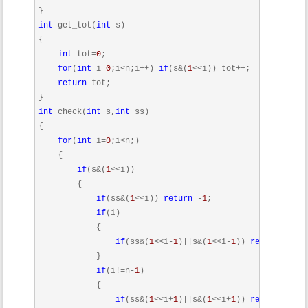
int
 get_tot(
int
 s)

{

int
 tot=
0
;

for
(
int
 i=
0
;i<n;i++) 
if
(s&(
1
<<i)) tot++;

return
 tot;

int
 check(
int
 s,
int
 ss)

{

for
(
int
 i=
0
;i<n;)

    {

if
(s&(
1
<<i))

        {

if
(ss&(
1
<<i)) 
return
 -
1
;

if
(i)

            {

if
(ss&(
1
<<i-
1
)||s&(
1
<<i-
1
)) 
return
 -
1
;

            }

if
(i!=n-
1
)

            {

if
(ss&(
1
<<i+
1
)||s&(
1
<<i+
1
)) 
return
 -
1
;
