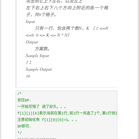
攻击到它上下左右，以及左上
左下右上右下八个方向上附近的各一个格
子，共8个格子。
Input
只有一行，包含两个数N，K （ 1 <=N
<=9, 0 <= K <= N * N）
Output
方案数。
Sample Input
3 2
Sample Output
16
/*

状压DP.

一开始写残了 调了好久。。。

f[i][j][k]表示当前在第i行,前i行一共选了j个,第i行状态为k的方案数
注意初始化有 f[1][0][0]=1。。。

DP即可.

*/