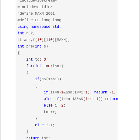
#include<iostream>
#include<cstdio>
#define MAXN 2001
#define LL long long
using
namespace
std
int
 n,k;

LL ans,f[
10
][
110
int
 pre(
int
 s)

{

int
 tot=
0
;

for
(
int
 i=
0
;i<n;)

    {

if
(s&(
1
<<i))

        {

if
(i!=n-
1
&&s&(
1
<<i+
1
)) 
return
 -
1
;

else
if
(i==n-
1
&&s&(
1
<<i-
1
)) 
return
 -
1
;

else
 i+=
2
;

            tot++;

        }

else
 i++;

    }

return
 tot;
