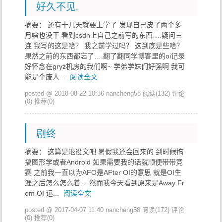
好久不见.
摘要： 还有十几天就要上学了 发现自己皮了两个多
月啥也没干 看到csdn上自己之前写的东西….疑问三
连 我写的这是啥？ 我之前学过吗？ 这到底是些啥？
果然之前的东西都忘了….翻了翻同学博客里的oi记录
好怀念在gryz机房的我们啊~ 学弟学妹们好强啊 我可
能是个废人...
阅读全文
posted @ 2018-08-22 10:36 nancheng58
阅读(132)
评论
(0)
推荐(0)
剧终
摘要： 这算是退役文吧 暑假我还会回来的 到时候搞
搞图形学或者Android 如果需要我的话就顺便带带竞
赛 之前我一直以为AFO是AFter OI的意思 就是OI生
涯之后怎么怎么着… 然而我今天看到原来是Away Fr
om OI 远...
阅读全文
posted @ 2017-04-07 11:40 nancheng58
阅读(172)
评论
(0)
推荐(0)