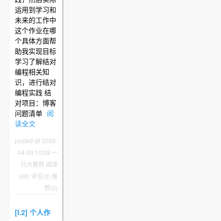
运用到学习和
未来的工作中
这个作业在哪
个具体方面帮
助我实现目标
学习了解结对
编程相关知
识，进行结对
编程实践 结
对项目：博客
问题清单
阅
读全文
posted @ 2026-
04-09 10:09 一
只大黄熊
阅读
(48)
评论(0)
推
荐(0)
[I.2] 个人作