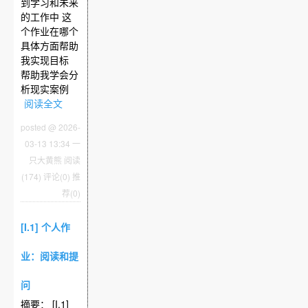
到学习和未来
的工作中 这
个作业在哪个
具体方面帮助
我实现目标
帮助我学会分
析现实案例
阅读全文
posted @ 2026-
03-13 13:34 一
只大黄熊
阅读
(174)
评论(0)
推
荐(0)
[I.1] 个人作
业：阅读和提
问
摘要： [I.1]