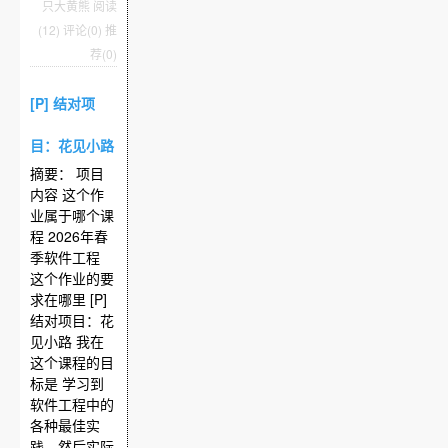
只大黄熊
阅读
(12)
评论(0)
推
荐(0)
[P] 结对项
目：花见小路
摘要： 项目
内容 这个作
业属于哪个课
程 2026年春
季软件工程
这个作业的要
求在哪里 [P]
结对项目：花
见小路 我在
这个课程的目
标是 学习到
软件工程中的
各种最佳实
践，然后实际