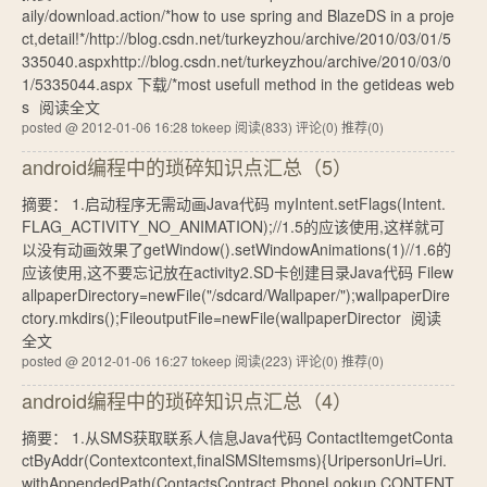
aily/download.action/*how to use spring and BlazeDS in a proje
ct,detail!*/http://blog.csdn.net/turkeyzhou/archive/2010/03/01/5
335040.aspxhttp://blog.csdn.net/turkeyzhou/archive/2010/03/0
1/5335044.aspx 下载/*most usefull method in the getideas web
s
阅读全文
posted @ 2012-01-06 16:28 tokeep
阅读(833)
评论(0)
推荐(0)
android编程中的琐碎知识点汇总（5）
摘要： 1.启动程序无需动画Java代码 myIntent.setFlags(Intent.
FLAG_ACTIVITY_NO_ANIMATION);//1.5的应该使用,这样就可
以没有动画效果了getWindow().setWindowAnimations(1)//1.6的
应该使用,这不要忘记放在activity2.SD卡创建目录Java代码 Filew
allpaperDirectory=newFile("/sdcard/Wallpaper/");wallpaperDire
ctory.mkdirs();FileoutputFile=newFile(wallpaperDirector
阅读
全文
posted @ 2012-01-06 16:27 tokeep
阅读(223)
评论(0)
推荐(0)
android编程中的琐碎知识点汇总（4）
摘要： 1.从SMS获取联系人信息Java代码 ContactItemgetConta
ctByAddr(Contextcontext,finalSMSItemsms){UripersonUri=Uri.
withAppendedPath(ContactsContract.PhoneLookup.CONTENT