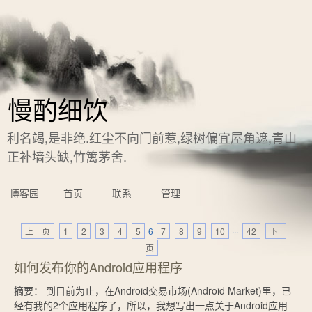
慢酌细饮
利名竭,是非绝.红尘不向门前惹,绿树偏宜屋角遮,青山
正补墙头缺,竹篱茅舍.
博客园
首页
联系
管理
上一页
1
2
3
4
5
6
7
8
9
10
···
42
下一
页
如何发布你的Android应用程序
摘要： 到目前为止，在Android交易市场(Android Market)里，已
经有我的2个应用程序了，所以，我想写出一点关于Android应用