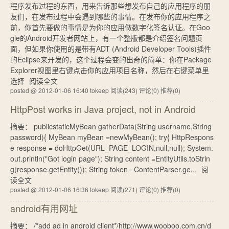
程序发布过程的东西，用来告诉那些想发布自己的应用程序的朋
友们，在发布过程中会遇到哪些的事情。在发布你的应用程序之
前，你首先要做的事情是为你的应用做数字化签名认证。在Goo
gle的Android开发者网站上，有一个整版都是介绍签名问题页
面，但如果你使用的是带有ADT (Android Developer Tools)插件
的Eclipse来开发的，这个过程会变的出奇的简单：你在Package
Explorer视图里右键点击你的应用项目名称，然后在右键菜单里
选择
阅读全文
posted @ 2012-01-06 16:40 tokeep
阅读(243)
评论(0)
推荐(0)
HttpPost works in Java project, not in Android
摘要： publicstaticMyBean gatherData(String username,String
password){ MyBean myBean =newMyBean(); try{ HttpRespons
e response = doHttpGet(URL_PAGE_LOGIN,null,null); System.
out.println("Got login page"); String content =EntityUtils.toStrin
g(response.getEntity()); String token =ContentParser.ge...
阅
读全文
posted @ 2012-01-06 16:36 tokeep
阅读(271)
评论(0)
推荐(0)
android有用网址
摘要： /*add ad in android client*/http://www.wooboo.com.cn/d