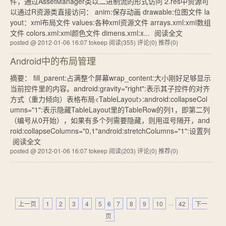
件，通过AssetManager类以二进制流的形式访问 2.res中资源可
以通过R资源类直接访问： anim:保存动画 drawable:位图文件 la
yout：xml布局文件 values:各种xml资源文件 arrays.xml:xml数组
文件 colors.xml:xml颜色文件 dimens.xml:x...
阅读全文
posted @ 2012-01-06 16:07 tokeep
阅读(355)
评论(0)
推荐(0)
Android中的布局管理
摘要： fill_parent:占满整个屏幕wrap_content:大小刚好足够显示
当前控件里的内容。android:gravity="right":表示其子控件的对齐
方式（重力倾向）表格布局<TableLayout>:android:collapseCol
umns="1":表示隐藏TableLayout里的TableRow的列1，即第二列
（编号从0开始），如果有多个列需要隐藏，则用逗号隔开，and
roid:collapseColumns="0,1"android:stretchColumns="1":设置列
阅读全文
posted @ 2012-01-06 16:07 tokeep
阅读(203)
评论(0)
推荐(0)
上一页
1
2
3
4
5
6
7
8
9
10
···
42
下一
页