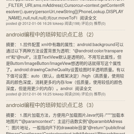
_FILTER_URI,sms.mAddress);Cursorcur=context.getContentR
esolver().query(personUri,newString[]{PhoneLookup.DISPLAY
_NAME},null,null,null);if(cur.moveToFi
阅读全文
posted @ 2012-01-06 16:26 tokeep
阅读(198)
评论(0)
推荐(0)
android编程中的琐碎知识点汇总（2）
摘要： 1.控件配置 xml中有趣的属性：android:background可以
通过以下两种方法设置背景为透明："@android:color/transpare
nt"和"@null"。注意TextView默认是透明的，不用写此属性，但
是Buttom/ImageButton/ImageView想透明的话就得写这个属性
了。android:drawingCacheQuality设置绘图时半透明质量。有以
下值可设置：auto（默认，由框架决定）/high（高质量，使用较
高的颜色深度，消耗更多的内存/low（低质量，使用较低的颜色
深度，但是用更少的内存）。androi
阅读全文
posted @ 2012-01-06 16:25 tokeep
阅读(206)
评论(0)
推荐(0)
android编程中的琐碎知识点汇总（3）
摘要： 1.图片加载方法，方便用户加载图片Java代码 /****加载本
地图片**@paramcontext*：主运行函数实例*@parambitAdress
*：图片地址，一般指向R下的drawable目录*@return*/publicfinal
BitmapCreatImage(Contextcontext,intbitAdress){Bitmapbitmapt