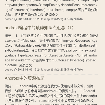
emp=null;bitmaptemp=BitmapFactory.decodeResource(contex
t.getResources(),bitAdress);returnbitmaptemp;}2.图片平均分割
方法，将大图平均分割为N
阅读全文
posted @ 2012-01-06 16:25 tokeep
阅读(229)
评论(0)
推荐(0)
android编程中的琐碎知识点汇总（1）
摘要： 1、得到配置文件中的的颜色并且把控件设置为这个颜色J
ava代码 //得到color.xml文件里的颜色inttmp=getResources().ge
tColor(R.drawable.blue);//得到配置文件里的颜色myButton.setT
extColor(tmp);2、设置控件中文字的字体Java代码 myText.setT
ypeface(Typeface.createFromAsset(getAssets(),"fonts/Handm
adeTypewriter.ttf"));//设置字体fontButton.setTypeface(Typefac
e.defaul
阅读全文
posted @ 2012-01-06 16:24 tokeep
阅读(242)
评论(0)
推荐(0)
Android中的资源布局
摘要： 一.android中的资源是在代码中使用的外部文件。图片，
音频，动画和字符串等叫做android中的资源文件。 二.Android
工程 资源类型布局表 与src源文件夹并列的两个文件夹assets和r
es用来保存资源文件。 1.assets文件夹中放原声文件如MP3文