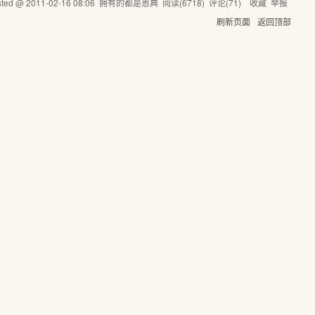
sted @
2011-02-16 08:06
拥有的都是恩典
阅读(
6718
) 评论(
71
)
收藏
举报
刷新页面
返回顶部