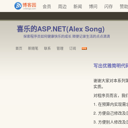
会员
周边
新闻
博问
闪存
赞
喜乐的ASP.NET(Alex Song)
探索程序员如何健康快乐的成长 顺便记录生活的点点滴滴
首页
新随笔
联系
管理
订阅
写出优雅简明代码的论题
谢谢大家对本系列
实质。
对程序员而言，我
1. 在预算内实现
2. 方便自己修改
3. 方便别人修改