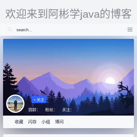
欢迎来到阿彬学java的博客
+ 关注
园龄：
粉丝：
关注：
收藏
闪存
小组
博问