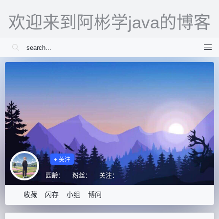
欢迎来到阿彬学java的博客
+ 关注
园龄：
粉丝：
关注：
收藏
闪存
小组
博问