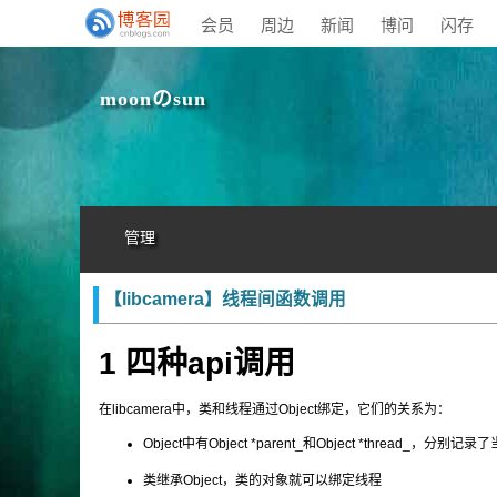
会员
周边
新闻
博问
闪存
moonのsun
管理
【libcamera】线程间函数调用
1 四种api调用
在libcamera中，类和线程通过Object绑定，它们的关系为：
Object中有Object *parent_和Object *thread_，
类继承Object，类的对象就可以绑定线程