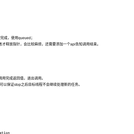
成，使用queued；
者才释放指针，会比较麻烦，还需要添加一个api告知调用结束。
直到调用完成返回值，退出调用。
也可以保证stop之后目标线程不会继续处理新的任务。
tion
