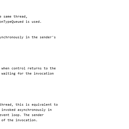
 same thread,

onTypeQueued is used.

ynchronously in the sender's

 when control returns to the

 waiting for the invocation

thread, this is equivalent to

 invoked asynchronously in

event loop. The sender
