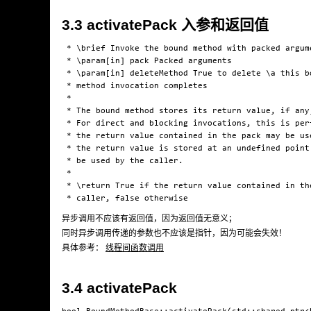
3.3 activatePack 入参和返回值
 * \brief Invoke the bound method with packed argume
 * \param[in] pack Packed arguments

 * \param[in] deleteMethod True to delete \a this b
 * method invocation completes

 *

 * The bound method stores its return value, if any
 * For direct and blocking invocations, this is per
 * the return value contained in the pack may be us
 * the return value is stored at an undefined point
 * be used by the caller.

 *

 * \return True if the return value contained in th
异步调用不应该有返回值，因为返回值无意义；
同时异步调用传递的参数也不应该是指针，因为可能会失效！
具体参考：
线程间函数调用
3.4 activatePack