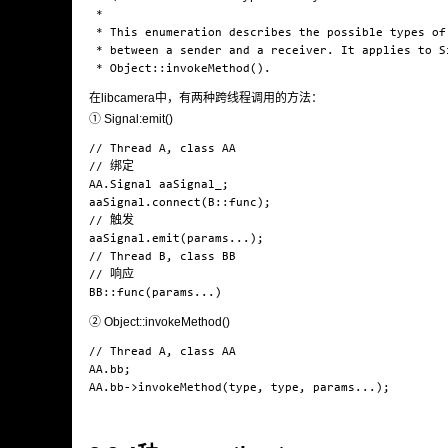
 *

 * This enumeration describes the possible types of
 * between a sender and a receiver. It applies to Si
在libcamera中，有两种跨线程调用的方法：
① Signal:emit()
// Thread A, class AA

// 绑定

AA.Signal aaSignal_;

aaSignal.connect(B::func);

// 触发

aaSignal.emit(params...);

// Thread B, class BB

// 响应

② Object::invokeMethod()
// Thread A, class AA

AA.bb;
