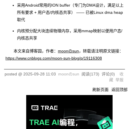
采用Android常用的ION buffer（专门为DMA设计，满足以上
所有要求 + 用户态/内核态共享） —— 已被Linux dma heap
取代
内核预分配大块连续物理内存，采用mmap映射以便用户态/
内核态共享
本文来自博客园，作者：
moonのsun
，转载请注明原文链接：
https://www.cnblogs.com/moon-sun-blog/p/19116308
posted @
2025-09-28 11:03
moonのsun
阅读(
173
) 评论(
0
)
收
藏
举报
刷新页面
返回顶部