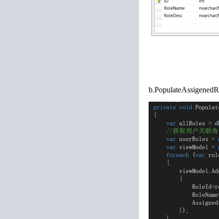
b.PopulateAss