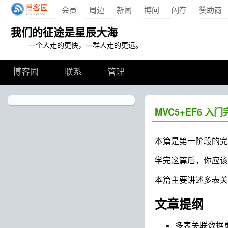
会员
周边
新闻
博问
闪存
赞助商
我们的征途是星辰大海
一个人走的更快，一群人走的更远。
博客园
联系
管理
MVC5+EF6 入
本篇是第一阶段的完
学完这篇后，你应该
本篇主要讲述多表关
文章提纲
多表关联数据