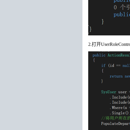
2.打开UserRoleCo