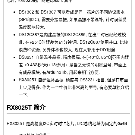
芯片, RX8025的厂商是Epson. 其中
DS1302 和 DS1307 可以看成是同一芯片的不同协议版本
(SPI和I2C), 需要外接晶振, 如果晶振不带温补, 计时误差受
温度影响较大.
DS12C887是内建晶振的DS12C885, 在出厂时已经经过校
准, 在+25°C时误差为±1分钟/月. DS12C887使用并口, 比较
浪费IO资源, 另外体积也较大, 现在大都用于DIY用途.
DS3231 自带温补晶振, 精度很高, 在[-40°C, 85°C]范围内误
差 ±0.432秒/天(±13秒/月). 是当之无愧的明星型号, 市面上
有成品模块, 有Arduino lib, 用起来相当方便.
RX8025T 自建温补晶振, 精度与 DS3231 相当, 但是在市面
上少见得多. 作为一个性价比非常高的型号, 有必要单独介绍
一下.
RX8025T 简介
RX8025T 是高精度I2C实时时钟芯片, I2C总线地址为固定的
0x64