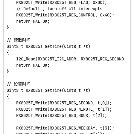
    RX8025T_Write(RX8025T_REG_FLAG, 0x00);

    // Default , turn off all interrupts

    RX8025T_Write(RX8025T_REG_CONTROL, 0x40);

    return HAL_OK;

}

// 读取时间

uint8_t RX8025T_GetTime(uint8_t *t)

{

    I2C_Read(RX8025T_I2C_ADDR, RX8025T_REG_SECOND, t, 
    return HAL_OK;

}

// 设置时间

uint8_t RX8025T_SetTime(uint8_t *t)

{

    RX8025T_Write(RX8025T_REG_SECOND, t[0]);

    RX8025T_Write(RX8025T_REG_MINUTE, t[1]);

    RX8025T_Write(RX8025T_REG_HOUR, t[2]);

    RX8025T_Write(RX8025T_REG_WEEKDAY, t[3]);
