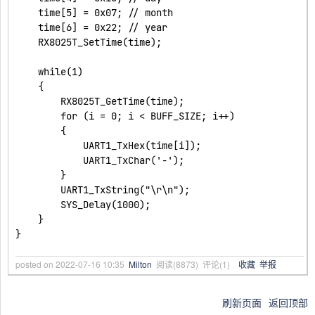
    time[5] = 0x07; // month

    time[6] = 0x22; // year

    RX8025T_SetTime(time);

    while(1)

    {

        RX8025T_GetTime(time);

        for (i = 0; i < BUFF_SIZE; i++)

        {

            UART1_TxHex(time[i]);

            UART1_TxChar('-');

        }

        UART1_TxString("\r\n");

        SYS_Delay(1000);

    }

posted on
2022-07-16 10:35
Milton
阅读(
8873
) 评论(
1
)
收藏
举报
刷新页面
返回顶部