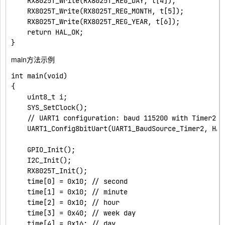
    RX8025T_Write(RX8025T_REG_DAY, t[4]);

    RX8025T_Write(RX8025T_REG_MONTH, t[5]);

    RX8025T_Write(RX8025T_REG_YEAR, t[6]);

    return HAL_OK;

main方法示例
int main(void)

{

    uint8_t i;

    SYS_SetClock();

    // UART1 configuration: baud 115200 with Timer2, 
    UART1_Config8bitUart(UART1_BaudSource_Timer2, HAL
    GPIO_Init();

    I2C_Init();

    RX8025T_Init();

    time[0] = 0x10; // second

    time[1] = 0x10; // minute

    time[2] = 0x10; // hour

    time[3] = 0x40; // week day

    time[4] = 0x16; // day
