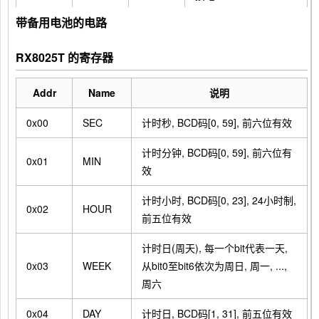
带备用电池的电路
T2(VPP
12
厂商测试 (不连接)
)
RX8025T 的寄存器
I2C的数据输入输出, 输
13
SDA
I/O
出时为 N-ch open
Addr
Name
说明
drain, 需要上拉电阻.
0x00
SEC
计时秒, BCD码[0, 59], 前六位有效
14
N.C.
计时分钟, BCD码[0, 59], 前六位有
0x01
MIN
效
计时小时, BCD码[0, 23], 24小时制,
0x02
HOUR
前五位有效
计时日(周天), 每一个bit代表一天,
0x03
WEEK
从bit0至bit6依次为周日, 周一, ...,
周六
0x04
DAY
计时日, BCD码[1, 31], 前五位有效