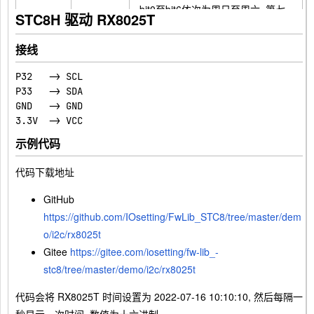
bit0至bit6依次为周日至周六, 第七
STC8H 驱动 RX8025T
位AE标识是否忽略
接线
闹钟日, BCD码[1, 31], 前五位有效,
第七位AE标识是否忽略
P32   -> SCL

P33   -> SDA

Timer
GND   -> GND

0x0B
Counter
计数器的低8位, HEX码(正常数值)
0
示例代码
Timer
代码下载地址
0x0C
Counter
计数器的高4位, HEX码(正常数值)
GitHub
1
https://github.com/IOsetting/FwLib_STC8/tree/master/dem
Extensio
o/i2c/rx8025t
0x0D
n
扩展功能寄存器
Gitee
https://gitee.com/iosetting/fw-lib_-
Register
stc8/tree/master/demo/i2c/rx8025t
代码会将 RX8025T 时间设置为 2022-07-16 10:10:10, 然后每隔一
Flag
0x0E
标志位寄存器