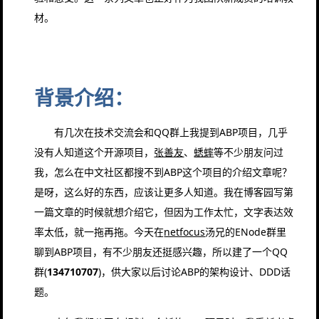
材。
背景介绍：
有几次在技术交流会和QQ群上我提到ABP项目，几乎
没有人知道这个开源项目，
张善友
、
蟋蟀
等不少朋友问过
我，怎么在中文社区都搜不到ABP这个项目的介绍文章呢？
是呀，这么好的东西，应该让更多人知道。我在博客园写第
一篇文章的时候就想介绍它，但因为工作太忙，文字表达效
率太低，就一拖再拖。今天在
netfocus
汤兄的ENode群里
聊到ABP项目，有不少朋友还挺感兴趣，所以建了一个QQ
群(
134710707
)，供大家以后讨论ABP的架构设计、DDD话
题。