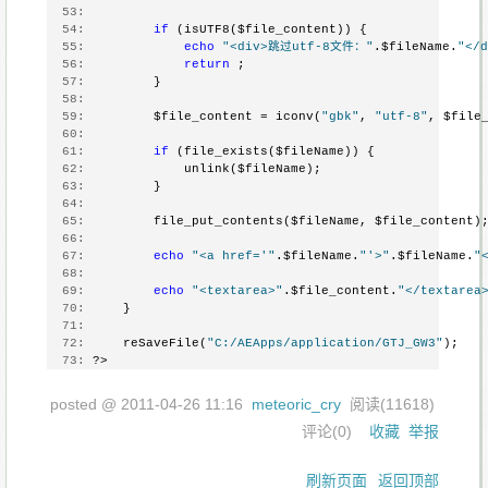
  53:
  54:
if
 (isUTF8($file_content)) {
  55:
echo
"<div>跳过utf-8文件："
.$fileName.
"</d
  56:
return
 ;
  57:
         }
  58:
  59:
         $file_content = iconv(
"gbk"
, 
"utf-8"
, $file
  60:
  61:
if
 (file_exists($fileName)) {
  62:
             unlink($fileName);
  63:
         }
  64:
  65:
         file_put_contents($fileName, $file_content)
  66:
  67:
echo
"<a href='"
.$fileName.
"'>"
.$fileName.
"
  68:
  69:
echo
"<textarea>"
.$file_content.
"</textarea
  70:
     }
  71:
  72:
     reSaveFile(
"C:/AEApps/application/GTJ_GW3"
);
  73:
 ?>
posted @
2011-04-26 11:16
meteoric_cry
阅读(
11618
)
评论(
0
)
收藏
举报
刷新页面
返回顶部