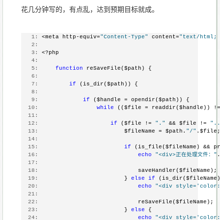
花几分钟写的，有点乱，达到预期目标就成。
   1:
 <meta http-equiv=
"Content-Type"
 content=
"text/html;
   2:
   3:
 <?php
   4:
   5:
function
 reSaveFile($path) {
   6:
   7:
if
 (is_dir($path)) {
   8:
   9:
if
 ($handle = opendir($path)) {
  10:
while
 (($file = readdir($handle)) !
  11:
  12:
if
 ($file != 
"."
 && $file != 
".
  13:
                         $fileName = $path.
"/"
.$file
  14:
  15:
if
 (is_file($fileName) && p
  16:
echo
"<div>正在处理文件："
  17:
  18:
                             saveHandler($fileName);
  19:
                         } 
else
if
 (is_dir($fileName
  20:
echo
"<div style='colo
  21:
  22:
                             reSaveFile($fileName);
  23:
                         } 
else
 {
  24:
echo
"<div style='colo