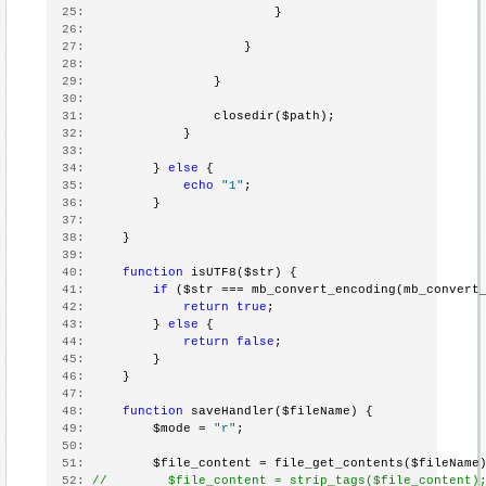
  25:
                         }
  26:
  27:
                     }
  28:
  29:
                 }
  30:
  31:
                 closedir($path);
  32:
             }
  33:
  34:
         } 
else
 {
  35:
echo
"1"
;
  36:
         }
  37:
  38:
     }
  39:
  40:
function
 isUTF8($str) {
  41:
if
 ($str === mb_convert_encoding(mb_convert
  42:
return
true
;
  43:
         } 
else
 {
  44:
return
false
;
  45:
         }
  46:
     }
  47:
  48:
function
 saveHandler($fileName) {
  49:
         $mode = 
"r"
;
  50:
  51:
         $file_content = file_get_contents($fileName
  52:
//        $file_content = strip_tags($file_content)