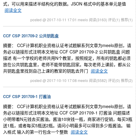
式，可以用来描述半结构化的数据。JSON 格式中的基本单元是值
阅读全文
posted @ 2017-10-11 17:01 meelo
阅读(3163)
评论(1)
推荐(1)
CCF CSP 201709-2 公共钥匙盒
摘要： CCF计算机职业资格认证考试题解系列文章为meelo原创，请
务必以链接形式注明本文地址 CCF CSP 201709-2 公共钥匙盒 问题
描述 有一个学校的老师共用N个教室，按照规定，所有的钥匙都必须
放在公共钥匙盒里，老师不能带钥匙回家。每次老师上课前，都从公
共钥匙盒里找到自己上课的教室的钥匙去开门
阅读全文
posted @ 2017-10-10 17:08 meelo
阅读(5582)
评论(0)
推荐(2)
CCF CSP 201709-1 打酱油
摘要： CCF计算机职业资格认证考试题解系列文章为meelo原创，请
务必以链接形式注明本文地址 CCF CSP 201709-1 打酱油 问题描述
小明带着N元钱去买酱油。酱油10块钱一瓶，商家进行促销，每买3瓶
送1瓶，或者每买5瓶送2瓶。请问小明最多可以得到多少瓶酱油。 输
入格式 输入的第一行包含一个整数
阅读全文