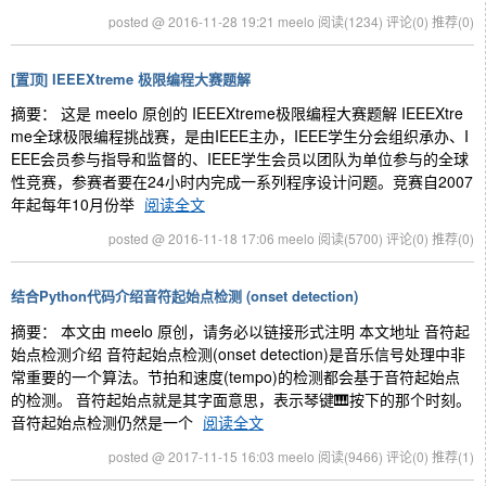
posted @ 2016-11-28 19:21 meelo
阅读(1234)
评论(0)
推荐(0)
[置顶]
IEEEXtreme 极限编程大赛题解
摘要： 这是 meelo 原创的 IEEEXtreme极限编程大赛题解 IEEEXtre
me全球极限编程挑战赛，是由IEEE主办，IEEE学生分会组织承办、I
EEE会员参与指导和监督的、IEEE学生会员以团队为单位参与的全球
性竞赛，参赛者要在24小时内完成一系列程序设计问题。竞赛自2007
年起每年10月份举
阅读全文
posted @ 2016-11-18 17:06 meelo
阅读(5700)
评论(0)
推荐(0)
结合Python代码介绍音符起始点检测 (onset detection)
摘要： 本文由 meelo 原创，请务必以链接形式注明 本文地址 音符起
始点检测介绍 音符起始点检测(onset detection)是音乐信号处理中非
常重要的一个算法。节拍和速度(tempo)的检测都会基于音符起始点
的检测。 音符起始点就是其字面意思，表示琴键🎹按下的那个时刻。
音符起始点检测仍然是一个
阅读全文
posted @ 2017-11-15 16:03 meelo
阅读(9466)
评论(0)
推荐(1)