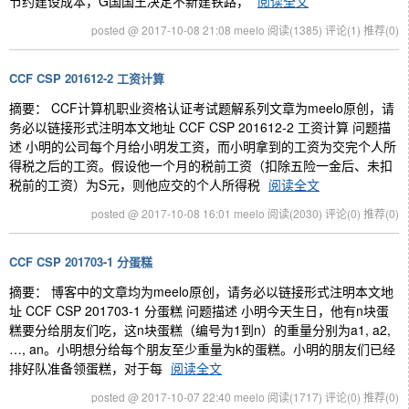
节约建设成本，G国国王决定不新建铁路，
阅读全文
posted @ 2017-10-08 21:08 meelo
阅读(1385)
评论(1)
推荐(0)
CCF CSP 201612-2 工资计算
摘要： CCF计算机职业资格认证考试题解系列文章为meelo原创，请
务必以链接形式注明本文地址 CCF CSP 201612-2 工资计算 问题描
述 小明的公司每个月给小明发工资，而小明拿到的工资为交完个人所
得税之后的工资。假设他一个月的税前工资（扣除五险一金后、未扣
税前的工资）为S元，则他应交的个人所得税
阅读全文
posted @ 2017-10-08 16:01 meelo
阅读(2030)
评论(0)
推荐(0)
CCF CSP 201703-1 分蛋糕
摘要： 博客中的文章均为meelo原创，请务必以链接形式注明本文地
址 CCF CSP 201703-1 分蛋糕 问题描述 小明今天生日，他有n块蛋
糕要分给朋友们吃，这n块蛋糕（编号为1到n）的重量分别为a1, a2,
…, an。小明想分给每个朋友至少重量为k的蛋糕。小明的朋友们已经
排好队准备领蛋糕，对于每
阅读全文
posted @ 2017-10-07 22:40 meelo
阅读(1717)
评论(0)
推荐(0)