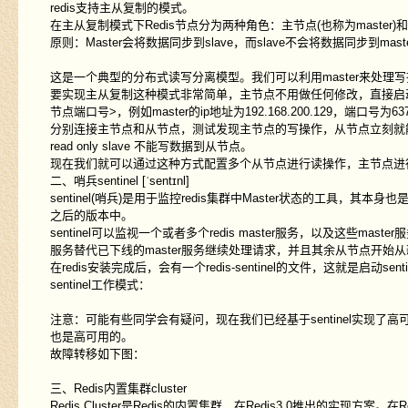
redis支持主从复制的模式。
在主从复制模式下Redis节点分为两种角色：主节点(也称为master
原则：Master会将数据同步到slave，而slave不会将数据同步到mast
这是一个典型的分布式读写分离模型。我们可以利用master来处理
要实现主从复制这种模式非常简单，主节点不用做任何修改，直接启动服务即可
节点端口号>，例如master的ip地址为192.168.200.129，端口号为6379，那
分别连接主节点和从节点，测试发现主节点的写操作，从节点立刻就
read only slave
不能写数据到从节点。
现在我们就可以通过这种方式配置多个从节点进行读操作，主节点进
二、哨兵sentinel [ˈsentɪnl]
sentinel(哨兵)是用于监控redis集群中Master状态的工具，其本身
之后的版本中。
sentinel可以监视一个或者多个redis master服务，以及这些mas
服务替代已下线的master服务继续处理请求，并且其余从节点开始
在redis安装完成后，会有一个redis-sentinel的文件，这就是启动sent
sentinel工作模式：
注意：可能有些同学会有疑问，现在我们已经基于sentinel实现了高可用，但
也是高可用的。
故障转移如下图：
三、Redis内置集群cluster
Redis Cluster是Redis的内置集群，在Redis3.0推出的实现方案。