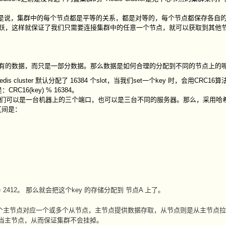
件，也就是说，集群中的每个节点都是平等的关系，都是对等的，每个节点都保存各自
跃，这样就保证了我们只需要连接集群中的任意一个节点，就可以获取到其他
有的数据，而只是一部分数据。那么数据是如何合理的分配到不同的节点上的
 cluster 默认分配了 16384 个slot，当我们set一个key 时，会用
CRC16
算
是：
CRC16(key) % 16384
。
点，它们可以是一台机器上的三个端口，也可以是三台不同的服务器。那么，采用
哈希
 区间是：
 2412
。 那么就会把这个key 的存储分配到 节点A 上了。
从模式，一个主节点对应一个或多个从节点，主节点提供数据存取，从节点则是从主节点
当主节点，从而保证集群不会挂掉。