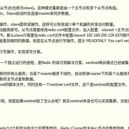
)和从节点(也称为slave)。这种模式集群是由一个主节点和多个从节点构成。
er。Slave启动时会连接master来同步数据。
写操作，slave提供读操作。这样可以有效减少单个机器的并发访问数量。
。从节点需要修改redis.conf配置文件，加入配置：slaveof <主节点i
么slave只需要在redis.conf文件中配置slaveof 192.168.200.129 6379
能看到相同的数据。但是在从节点进行写操作，提示
READONLY You can't writ
行写操作，实现读写分离。
也是一个独立运行的进程，是Redis 的高可用解决方案，sentinel哨兵模式已经被集成在
ter服务的所有从服务；当某个master服务下线时，自动将该master下的某个从服务升
从新的主节点复制数据。
inel的脚本文件，同时还有一个sentinel.conf文件，这个是sentinel的配置文件。
是如果sentinel挂了怎么办呢？其实sentinel本身也可以实现集群，也就是说s
在Redis3.0之前是没有这个内置集群的。Redis Cluster是无中心节点的集群架构，