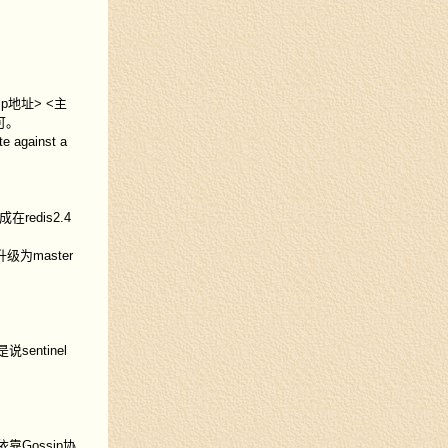
p地址> <主
即可。
e against a
redis2.4
级为master
entinel
依靠Gossip协