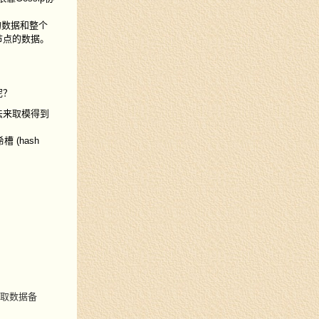
的数据和整个
节点的数据。
呢？
法来取模得到
槽 (hash
拉取数据备