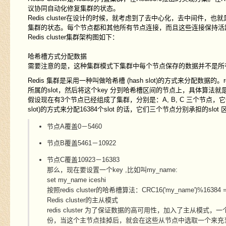
议协同自动化修复集群的状态。
Redis cluster在设计的时候，就考虑到了去中心化，去中间
集群的状态。每个节点都和其他所有节点连接，而且这些连接保持活
Redis cluster集群架构图如下：
哈希槽方式分配数据
需要注意的是，这种集群模式下集群中每个节点保存的数据并不是所
Redis 集群是采用一种叫做
哈希槽 (hash slot)
的方式来分配数据的。redis
所属的
slot
，然后将这个key 分到哈希槽区间的节点上，具体算法就
假设现在有3个节点已经组成了集群，分别是：A, B, C 三个节
slot)
的方式来分配16384个slot 的话，它们三个节点分别承担的slot
节点A覆盖0－5460
节点B覆盖5461－10922
节点C覆盖10923－16383
那么，现在要设置一个key ,比如叫
my_name
:
set my_name iceshi
按照redis cluster的哈希槽算法：
CRC16('my_name')%16384 =
Redis cluster的主从模式
redis cluster 为了保证数据的高可用性，加入了主
份，当这个主节点挂掉后，就会在这些从节点中选取一个来充