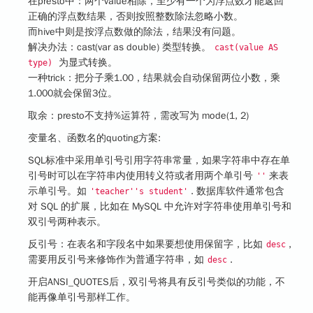
在presto中：两个value相除，至少有一个为浮点数才能返回
正确的浮点数结果，否则按照整数除法忽略小数。
而hive中则是按浮点数做的除法，结果没有问题。
解决办法：cast(var as double) 类型转换。
cast(value AS
为显式转换。
type)
一种trick：把分子乘1.00，结果就会自动保留两位小数，乘
1.000就会保留3位。
取余：
presto不支持%运算符，需改写为 mode(1, 2)
变量名、函数名的quoting方案:
SQL标准中采用单引号引用字符串常量，如果字符串中存在单
引号时可以在字符串内使用转义符或者用两个单引号
来表
''
示单引号。如
. 数据库软件通常包含
'teacher''s student'
对 SQL 的扩展，比如在 MySQL 中允许对字符串使用单引号和
双引号两种表示。
反引号：在表名和字段名中如果要想使用保留字，比如
,
desc
需要用反引号来修饰作为普通字符串，如
.
desc
开启ANSI_QUOTES后，双引号将具有反引号类似的功能，不
能再像单引号那样工作。