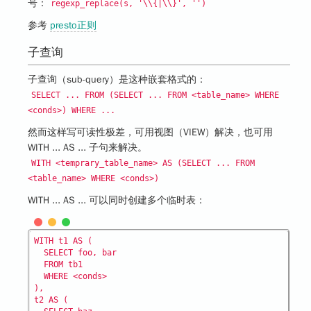
号：
regexp_replace(s, '\\{|\\}', '')
匹配前面的子表达式一次
参考
presto正则
或多次。例如，'zo+' 能匹
子查询
+
配 "zo" 以及 "zoo"，但不
能匹配 "z"。+ 等价于
子查询（sub-query）是这种嵌套格式的：
{1,}。
SELECT ... FROM (SELECT ... FROM <table_name> WHERE
n 是一个非负整数。匹配
<conds>) WHERE ...
确定的 n 次。例如，'o{2}'
然而这样写可读性极差，可用视图（VIEW）解决，也可用
不能匹配 "Bob" 中的 'o'，
WITH ... AS ... 子句来解决。
但是能匹配 "food" 中的两
WITH <temprary_table_name> AS (SELECT ... FROM
个 o。
<table_name> WHERE <conds>)
m 和 n 均为非负整数，其
WITH ... AS ... 可以同时创建多个临时表：
中n <= m。最少匹配 n 次
且最多匹配 m 次。
WITH t1 AS (

  SELECT foo, bar

  FROM tb1

  WHERE <conds>

),

t2 AS (
