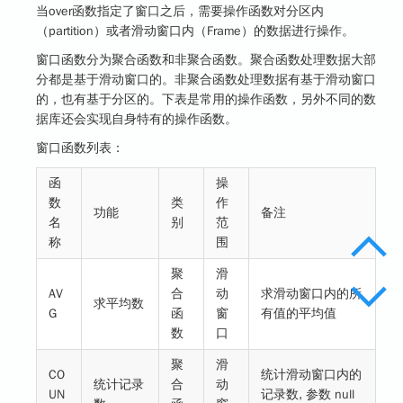
当over函数指定了窗口之后，需要操作函数对分区内
（partition）或者滑动窗口内（Frame）的数据进行操作。
窗口函数分为
聚合函数
和
非聚合函数
。聚合函数处理数据大部
分都是基于滑动窗口的。非聚合函数处理数据有基于滑动窗口
的，也有基于分区的。下表是常用的操作函数，另外不同的数
据库还会实现自身特有的操作函数。
窗口函数列表：
函
操
数
类
作
功能
备注
名
别
范
称
围
聚
滑
AV
合
动
求滑动窗口内的所
求平均数
G
函
窗
有值的平均值
数
口
聚
滑
CO
统计滑动窗口内的
统计记录
合
动
UN
记录数, 参数 null