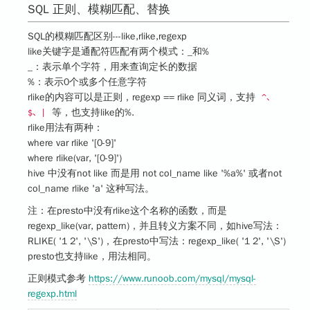
SQL 正则、模糊匹配、替换
SQL的
模糊匹配
区别---like,rlike,regexp
like关键字是通配符匹配有两个模式：_和%
_：表示单个字符，用来查询定长的数据
%：表示0个或多个任意字符
rlike的内容可以是正则，regexp == rlike 同义词，支持
^、
等，也支持like的%.
$、|
rlike用法有两种：
where var rlike '[0-9]'
where rlike(var, '[0-9]')
hive 中没有not like 而是用 not col_name like '%a%' 或者not
col_name rlike 'a' 这种写法。
注：在presto中没有rlike这个名称的函数，而是
regexp_like(var, pattern)，并且转义方案不同，如hive写法：
RLIKE( '1 2', '\S')，在presto中写法：regexp_like( '1 2', '\S')
presto也支持like，用法相同。
正则模式参考
https://www.runoob.com/mysql/mysql-
regexp.html