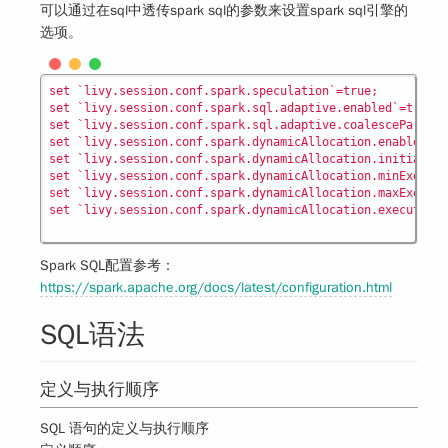
可以通过在sql中透传spark sql的参数来设置spark sql引擎的
选项。
set `livy.session.conf.spark.speculation`=true; 

set `livy.session.conf.spark.sql.adaptive.enabled`=true; 

set `livy.session.conf.spark.sql.adaptive.coalescePartiti
set `livy.session.conf.spark.dynamicAllocation.enabled`=t
set `livy.session.conf.spark.dynamicAllocation.initialExe
set `livy.session.conf.spark.dynamicAllocation.minExecuto
set `livy.session.conf.spark.dynamicAllocation.maxExecuto
Spark SQL配置参考：
https://spark.apache.org/docs/latest/configuration.html
SQL语法
定义与执行顺序
SQL 语句的定义与执行顺序