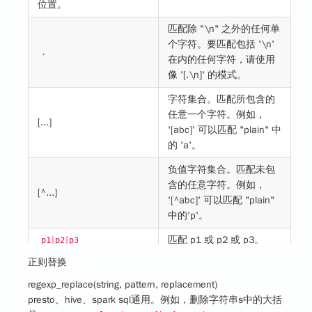
位置。
匹配除 "\n" 之外的任何单
个字符。要匹配包括 '\n'
.
在内的任何字符，请使用
像 '[.\n]' 的模式。
字符集合。匹配所包含的
任意一个字符。例如，
[...]
'[abc]' 可以匹配 "plain" 中
的 'a'。
负值字符集合。匹配未包
含的任意字符。例如，
[^...]
'[^abc]' 可以匹配 "plain"
中的'p'。
匹配 p1 或 p2 或 p3。
p1￨p2￨p3
正则替换
匹配前面的子表达式零次
或多次。例如，zo* 能匹
regexp_replace(string, pattern, replacement)
*
配 "z" 以及 "zoo"。* 等价
presto、hive、spark sql通用。例如，删除字符串s中的大括
于{0,}。