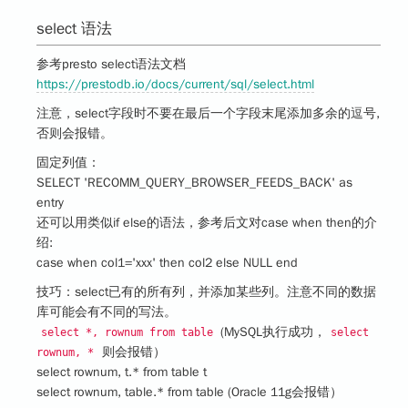
select 语法
参考presto select语法文档
https://prestodb.io/docs/current/sql/select.html
注意，select字段时不要在最后一个字段末尾添加多余的逗号,
否则会报错。
固定列值：
SELECT 'RECOMM_QUERY_BROWSER_FEEDS_BACK' as
entry
还可以用类似if else的语法，参考后文对case when then的介
绍:
case when col1='xxx' then col2 else NULL end
技巧：select已有的所有列，并添加某些列。注意不同的数据
库可能会有不同的写法。
(MySQL执行成功，
select *, rownum from table
select
则会报错）
rownum, *
select rownum, t.* from table t
select rownum, table.* from table (Oracle 11g会报错）