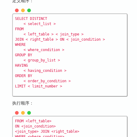
定义顺序：
SELECT DISTINCT

    < select_list >

FROM

    < left_table > < join_type >

JOIN < right_table > ON < join_condition >

WHERE

    < where_condition >

GROUP BY

    < group_by_list >

HAVING

    < having_condition >

ORDER BY

    < order_by_condition >

执行顺序：
FROM <left_table>

ON <join_condition>

<join_type> JOIN <right_table>

WHERE <where_condition>
