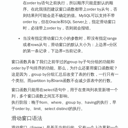
在order by语句之前执行，所以顺序只能是默认的顺
序。在此我强烈建议窗口函数都带上order by从句，否
则结果列可能会是不确定的值。MySQL可以支持不带
order by，但在Oracle和SQL Server上，指定滑动窗口
时，必须带上order by，否则就会报错。
当没有指定滑动窗口大小的参数时，即没有指定range
或者rows从句，滑动窗口的默认大小为：上边界=分区
的第一条记录，下边界=当前记录。
窗口函数具备了我们之前学过的group by子句分组的功能和
order by子句排序的功能。那么，为什么还要用窗口函数呢？
这是因为，group by分组汇总后改变了表的行数，一行只有一
个类别。而partition by和rank函数不会减少原表中的行数。
窗口函数只能用在select语句中，用于在查询列表里新增一个
列，多个窗口函数之间互不影响。
执行阶段
：晚于from、where、group by、having的执行，早
于order by、limit、select distinct的执行。
滑动窗口语法
滑动窗口（Frame）是基于当前行的，它有一个上边界和一个