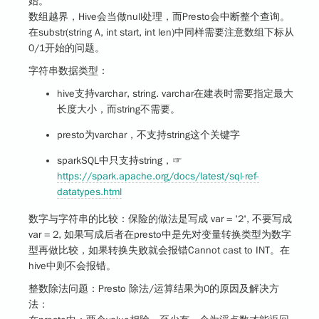
始。
数组越界，Hive会当做null处理，而Presto会中断整个查询。
在substr(string A, int start, int len)中同样需要注意数组下标从
0/1开始的问题。
字符串数据类型：
hive支持varchar, string. varchar在建表时需要指定最大
长度大小，而string不需要。
presto为varchar，不支持string这个关键字
sparkSQL中只支持string，☞
https://spark.apache.org/docs/latest/sql-ref-
datatypes.html
数字与字符串的比较
：保险的做法是写成 var = '2', 不要写成
var = 2, 如果写成后者在presto中是先对变量转换类型为数字
型再做比较，如果转换失败就会报错Cannot cast to INT。在
hive中则不会报错。
整数除法问题：
Presto 除法/运算结果为0的原因及解决方
法：