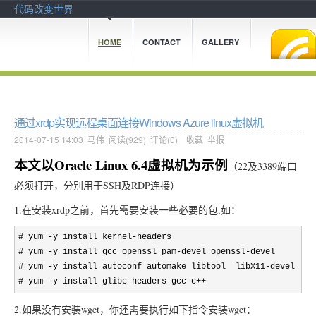
代码改变世界
HOME
CONTACT
GALLERY
通过xrdp实现远程桌面连接Windows Azure linux虚拟机
2014-07-15 14:03
马伟
阅读(
929
) 评论(
0
)
收藏
举报
本文以Oracle Linux 6.4虚拟机为示例
（22及3389端口
必须打开，分别用于SSH及RDP连接）
1.在安装xrdp之前，首先需要安装一些必要的包,如：
# yum -y install kernel-
headers

# yum 
-y install gcc openssl pam-devel openssl-
devel

# yum 
-y install autoconf automake libtool  libX11-devel  li
# yum 
-y install glibc-headers gcc-c++
2.如果没有安装wget，你还需要执行如下指令安装wget：