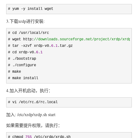
# yum -y install wget
3.下载xrdp进行安裝:
# cd /usr/local/
src

# wget http:
//
downloads.sourceforge.net/project/xrdp/xrdp/0.
# tar -xzvf xrdp-v0.
6.1
.tar.gz

# cd xrdp
-v0.
6.1
# .
/
bootstrap

# .
/
configure

# make

# make install
4.加入开机启动，执行：
# vi /etc/rc.d/rc.local
加入: /etc/xrdp/xrdp.sh start
如果需要提升权限，请执行：
# chmod 
755
 /etc/xrdp/xrdp.sh