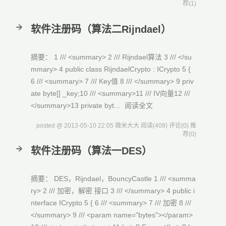
荐(1)
软件注册码（算法二Rijndael）
摘要： 1 /// <summary> 2 /// Rijndael算法 3 /// </su
mmary> 4 public class RijndaelCrypto : ICrypto 5 {
6 /// <summary> 7 /// Key值 8 /// </summary> 9 priv
ate byte[] _key;10 /// <summary>11 /// IV向量12 ///
</summary>13 private byt...
阅读全文
posted @ 2013-05-10 22:05 微米大大
阅读(409)
评论(0)
推
荐(0)
软件注册码（算法一DES）
摘要： DES，Rijndael，BouncyCastle 1 /// <summa
ry> 2 /// 加密，解密 接口 3 /// </summary> 4 public i
nterface ICrypto 5 { 6 /// <summary> 7 /// 加密 8 ///
</summary> 9 /// <param name="bytes"></param>