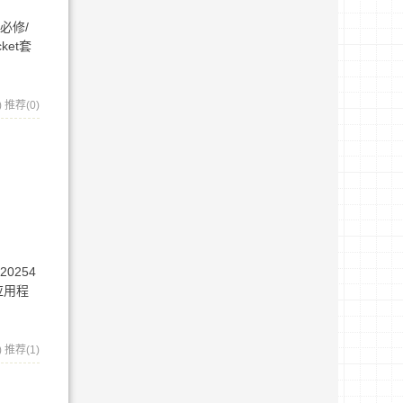
必修/
et套
)
推荐(0)
20254
应用程
)
推荐(1)