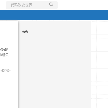
所有博客
当前博客
公告
必修/
小组负
)
推荐(0)