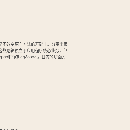
是不改变原有方法的基础上。分离出很
这些逻辑独立于应用程序核心业务，但
spectj
下的
LogAspect
。日志的切面方