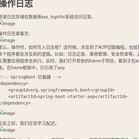
操作日志
登录日志存储在数据表
sys_loginfor
系统访问记录。
操作日志查看页：
那么，操作时，如何写入日志呢？这时候，涉及到了AOP切面编程。也就
多个程序都会涉及到的逻辑。比如：日志记录、事物管理、安全检查等。
又需要应用程序去执行。此时，我们打开若依的
frame
子项目，看到子包
a
法。在
frame
框架中，已引用了aop
<!-- SpringBoot 拦截器 -->

<dependency>

d>org.springframework.boot</groupId>

tId>spring-boot-starter-aop</artifactId>

在此之前，我们应该学习
AOP
。