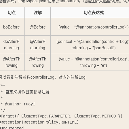
查看源码，
LogAspect.java
使用
@annotation
。根据注解来匹配切点。切
切点
注解
切点表达式
boBefore
@Before
(value = "@annotation(controllerLog)")
doAfterR
@AfterR
(pointcut = "@annotation(controllerLog)
eturning
eturning
returning = "jsonResult")
@AfterTh
@AfterTh
(value = "@annotation(controllerLog)",
rowing
rowing
throwing = "e")
可以看到注解参数
controllerLog
，对应的注解
Log
**

 * 自定义操作日志记录注解

* 

 * @author ruoyi

*/

@Target({ ElementType.PARAMETER, ElementType.METHOD })

@Retention(RetentionPolicy.RUNTIME)

@Documented
