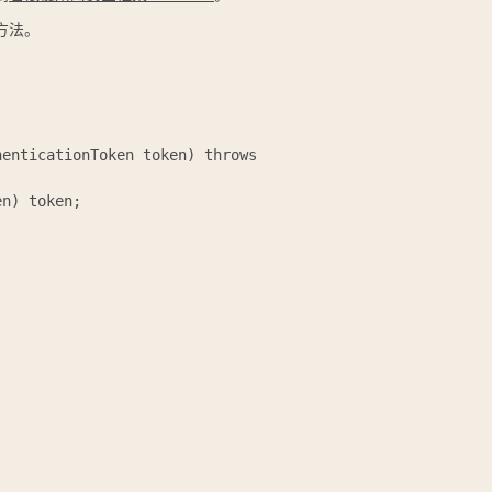
方法。
enticationToken token) throws AuthenticationException
