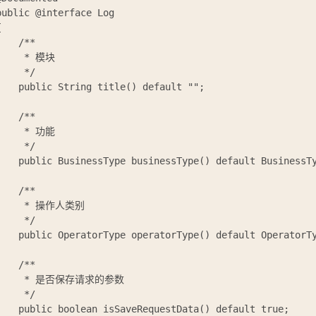
public @interface Log



    /**

     * 模块

     */

    public String title() default "";

    /**

     * 功能

     */

    public BusinessType businessType() default BusinessTy
    /**

     * 操作人类别

     */

    public OperatorType operatorType() default OperatorTy
    /**

     * 是否保存请求的参数

     */

    public boolean isSaveRequestData() default true;
