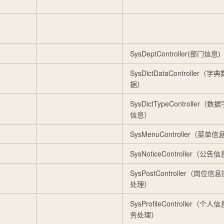
SysDeptController(部门信息)
SysDictDataController（字典
据）
SysDictTypeController（数
信息）
SysMenuController（菜单信
SysNoticeController（公告
SysPostController（岗位信
处理）
SysProfileController（个人
务处理）