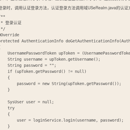
登录时，调用认证登录方法，认证登录方法调用域
USeRealm.java
的认证
**

 * 登录认证

*/

@Override

protected AuthenticationInfo doGetAuthenticationInfo(Auth


swordToken upToken = (UsernamePasswordToken) token;

 username = upToken.getUsername();

ing password = "";

pToken.getPassword() != null)

	{

ssword = new String(upToken.getPassword());

	}

User user = null;

	try

	{

er = loginService.login(username, password);

	}
