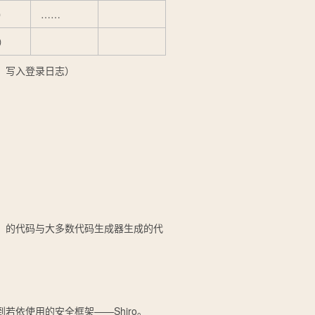
息）
……
理）
，写入登录日志）
）的代码与大多数代码生成器生成的代
到
若依使用的安全框架——Shiro
。