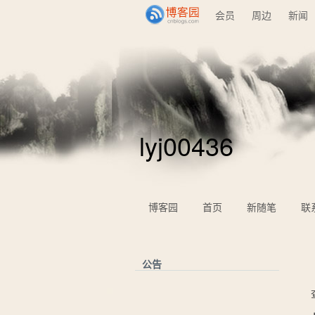
会员
周边
新闻
lyj00436
博客园
首页
新随笔
联
公告