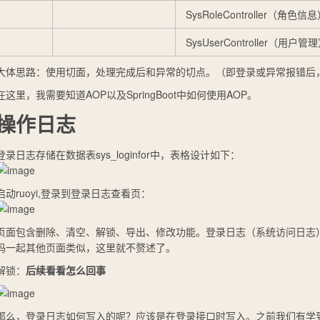
SysRoleController（角色信
SysUserController（用户管
大体思路：使用切面，处理完成后和异常的切点。（即登录或异常报错后
在这里，我需要知道AOP以及SpringBoot中如何使用AOP。
操作日志
登录日志存储在数据表
sys_loginfor
中，表格设计如下：
启动ruoyi,登录到登录日志查看页：
页面包含删除、清空、解锁、导出、修改功能。登录日志（系统访问日志
码一起其他页面类似，这里就不赘述了。
解锁：
后续看看怎么回事
那么，登录日志如何写入的呢？应该是在登录接口时写入。之前我们有学