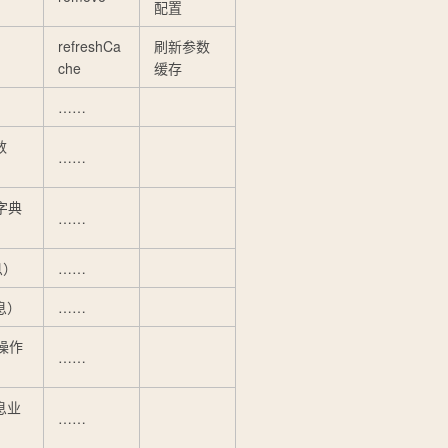
配置
refreshCa
刷新参数
che
缓存
……
数
……
据字典
……
息）
……
信息）
……
息操作
……
信息业
……