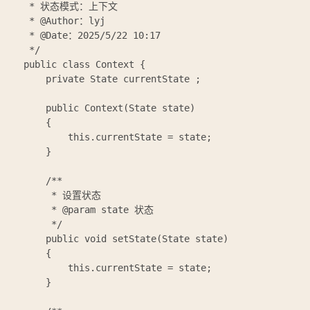
 * 状态模式：上下文

 * @Author：lyj

 * @Date：2025/5/22 10:17

 */

public class Context {

    private State currentState ;

    public Context(State state)

    {

        this.currentState = state;

    }

    /**

     * 设置状态

     * @param state 状态

     */

    public void setState(State state)

    {

        this.currentState = state;

    }
