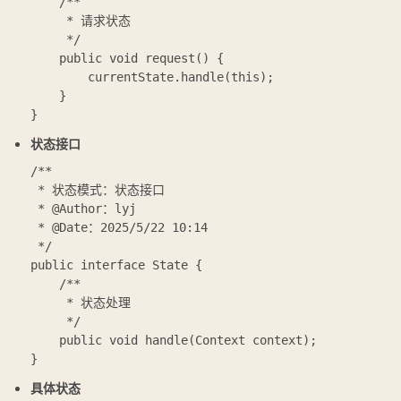
    /**

     * 请求状态

     */

    public void request() {

        currentState.handle(this);

    }

状态接口
/**

 * 状态模式：状态接口

 * @Author：lyj

 * @Date：2025/5/22 10:14

 */

public interface State {

    /**

     * 状态处理

     */

    public void handle(Context context);

具体状态