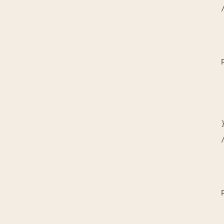
/
 
/
 