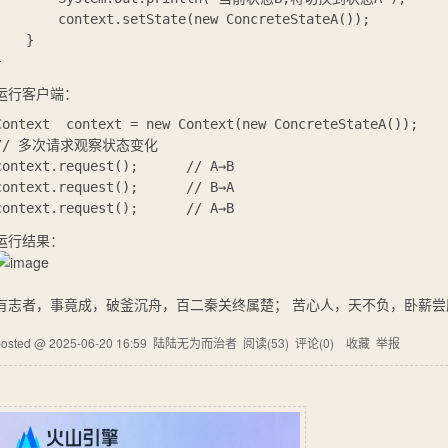
        context.setState(new ConcreteStateA());

    }

运行客户端：
Context  context = new Context(new ConcreteStateA());

// 多次请求观察状态变化

context.request();      // A→B

context.request();      // B→A

运行结果：
有志者，事竟成，破釜沉舟，百二秦关终属楚； 苦心人，天不负，卧薪
posted @
2025-06-20 16:59
陆陆无为而治者
阅读(
53
) 评论(
0
)
收藏
举报