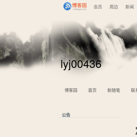
会员
周边
新闻
lyj00436
博客园
首页
新随笔
联
公告