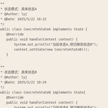
**

 * 状态模式：具体状态A

 * @Author：lyj

 * @Date：2025/5/22 10:22

*/

public class ConcreteStateA implements State {

    @Override

    public void handle(Context context) {

        System.out.println("当前状态A,将切换到状态B");

        context.setState(new ConcreteStateB());

    }

**

 * 状态模式：具体状态B

 * @Author：lyj

 * @Date：2025/5/22 10:24

*/

public class ConcreteStateB implements State{

    @Override

    public void handle(Context context) {

        System.out.println("当前状态B,将切换到状态A");
