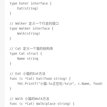
type Eater interface {

	Eat(string)

}

// Walker 定义一个行走的接口

type Walker interface {

	Walk(string)

}

// Cat 定义一个猫的结构体

type Cat struct {

	Name string

}

// Eat 小猫的Eat方法

func (c *Cat) Eat(food string) {

	fmt.Printf("小猫:%s正在吃:%s\n", c.Name, food)

}

// Walk 小猫的Walk方法

func (c *Cat) Walk(place string) {
