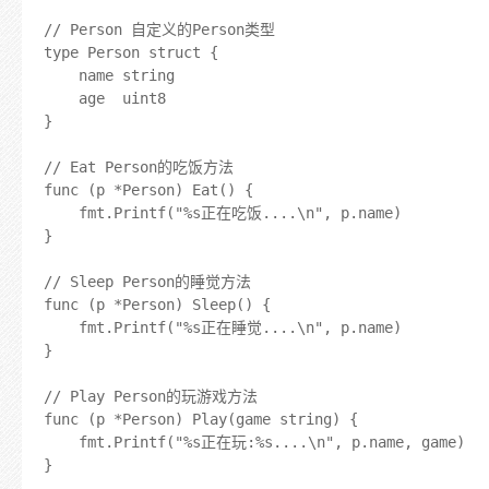
// Person 自定义的Person类型

type Person struct {

	name string

	age  uint8

}

// Eat Person的吃饭方法

func (p *Person) Eat() {

	fmt.Printf("%s正在吃饭....\n", p.name)

}

// Sleep Person的睡觉方法

func (p *Person) Sleep() {

	fmt.Printf("%s正在睡觉....\n", p.name)

}

// Play Person的玩游戏方法

func (p *Person) Play(game string) {

	fmt.Printf("%s正在玩:%s....\n", p.name, game)

}
