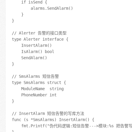
	if isSend {

		alarms.SendAlarm()

	}

}

// Alerter 告警的接口类型

type Alerter interface {

	InsertAlarm()

	IsAlarm() bool

	SendAlarm()

}

// SmsAlarms 短信告警

type SmsAlarms struct {

	ModuleName  string

	PhoneNumber int

}

// InsertAlarm 短信告警的写库方法

func (s *SmsAlarms) InsertAlarm() {

	fmt.Printf("伪代码逻辑:短信告警--->模块:%s 把告警写入数据库\n", s.ModuleName)

}
