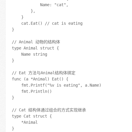
			Name: "cat",

		},

	}

	cat.Eat() // cat is eating

}

// Animal 动物的结构体

type Animal struct {

	Name string

}

// Eat 方法与Animal结构体绑定

func (a *Animal) Eat() {

	fmt.Printf("%v is eating", a.Name)

	fmt.Println()

}

// Cat 结构体通过组合的方式实现继承

type Cat struct {

	*Animal

}
