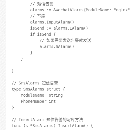
		// 短信告警

		alarms := &WechatAlarms{ModuleName: "nginx", Account: "test@qq.com"}

		// 写库

		alarms.InputAlarm()

		isSend := alarms.IAlarm()

		if isSend {

			// 如果需要发送告警就发送

			alarms.SAlarm()

		}

	}

}

// SmsAlarms 短信告警

type SmsAlarms struct {

	ModuleName  string

	PhoneNumber int

}

// InsertAlarm 短信告警的写库方法

func (s *SmsAlarms) InsertAlarm() {
