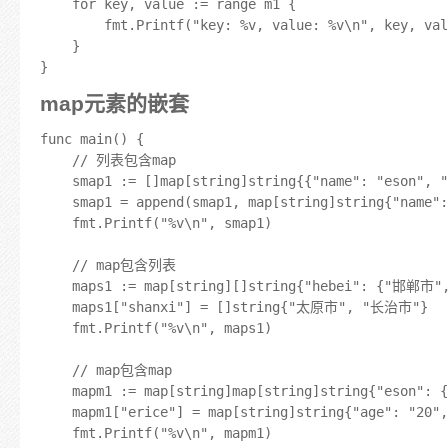
	for key, value := range m1 {

		fmt.Printf("key: %v, value: %v\n", key, value)

	}

map元素的嵌套
func main() {

	// 列表包含map

	smap1 := []map[string]string{{"name": "eson", "addr": "hebei"}, {"name": "eric", "addr": "xian"}}

	smap1 = append(smap1, map[string]string{"name": "doudou", "addr": "beijing"})

	fmt.Printf("%v\n", smap1)

	// map包含列表

	maps1 := map[string][]string{"hebei": {"邯郸市", "保定市"}, "henan": {"新郑市", "林州市"}}

	maps1["shanxi"] = []string{"太原市", "长治市"}

	fmt.Printf("%v\n", maps1)

	// map包含map

	mapm1 := map[string]map[string]string{"eson": {"age": "18", "home": "hebei"}}

	mapm1["erice"] = map[string]string{"age": "20", "home": "beijing"}

	fmt.Printf("%v\n", mapm1)
