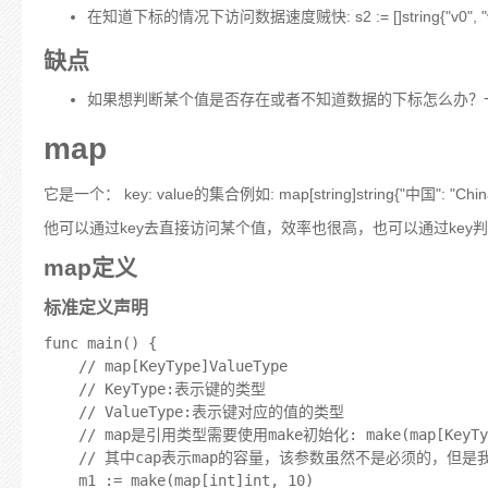
在知道下标的情况下访问数据速度贼快: s2 := []string{"v0", "v1",
缺点
如果想判断某个值是否存在或者不知道数据的下标怎么办？
map
它是一个： key: value的集合例如: map[string]string{"中国": "China", 
他可以通过key去直接访问某个值，效率也很高，也可以通过key判断是
map定义
标准定义声明
func main() {

	// map[KeyType]ValueType

	// KeyType:表示键的类型

	// ValueType:表示键对应的值的类型

	// map是引用类型需要使用make初始化: make(map[KeyType]ValueType, cap)

	// 其中cap表示map的容量，该参数虽然不是必须的，但是我们应该在初始化map的时候就为其指定一个合适的容量

	m1 := make(map[int]int, 10)
