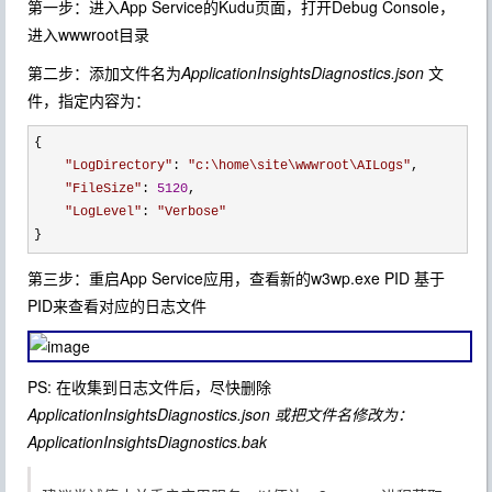
第一步：进入App Service的Kudu页面，打开Debug Console，
进入wwwroot目录
第二步：添加文件名为
ApplicationInsightsDiagnostics.json
文
件，指定内容为：
{

"
LogDirectory
"
: 
"
c:\home\site\wwwroot\AILogs
"
,

"
FileSize
"
: 
5120
,

"
LogLevel
"
: 
"
Verbose
"
}
第三步：重启App Service应用，查看新的w3wp.exe PID 基于
PID来查看对应的日志文件
PS: 在收集到日志文件后，尽快删除
ApplicationInsightsDiagnostics.json 或把文件名修改为：
ApplicationInsightsDiagnostics.bak