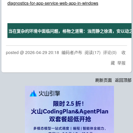
diagnostics-for-app-service-web-app-in-windows
当在复杂的环境中面临问题，格物之道需：浊而静之徐清，安以动之徐
posted @
2026-04-29 20:18
编码者卢布
阅读(
17
) 评论(
0
)
收
藏
举报
刷新页面
返回顶部