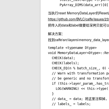
当执行reset MemoryDataLayer
https://github.com/BVLC/caffe/issues/2
把传入的data和label做要给深拷
解决方案：
找到
caffe\src\layers\memory_data_laye
template <typename Dtype>

void MemoryDataLayer<Dtype>::Re
  CHECK(data);

  CHECK(labels);

  CHECK_EQ(n % batch_size_, 0) 
  // Warn with transformation p
  // be generic and no transfor
  if (this->layer_param_.has_tra
    LOG(WARNING) << this->type(
  }

  // data_ = data; 将这里注释掉，

  // labels_ = labels;
