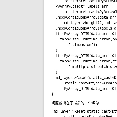
      reinterpret_cast<PyArrayO
  PyArrayObject* labels_arr =

      reinterpret_cast<PyArrayO
  CheckContiguousArray(data_arr
      md_layer->height(), md_lay
  CheckContiguousArray(labels_a
  if (PyArray_DIMS(data_arr)[0]
    throw std::runtime_error("d
        " dimension");

  }

  if (PyArray_DIMS(data_arr)[0]
    throw std::runtime_error("f
        " multiple of batch size
  }

  md_layer->Reset(static_cast<D
      static_cast<Dtype*>(PyArr
      PyArray_DIMS(data_arr)[0])
问题就出在了最后的一个语句
 md_layer->Reset(static_cast<Dt
      static_cast<Dtype*>(PyArr