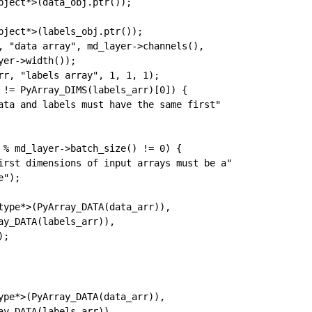
bject*>(data_obj.ptr());

bject*>(labels_obj.ptr());

, "data array", md_layer->channels(),

er->width());

rr, "labels array", 1, 1, 1);

 != PyArray_DIMS(labels_arr)[0]) {

ata and labels must have the same first"

 % md_layer->batch_size() != 0) {

irst dimensions of input arrays must be a"

");

type*>(PyArray_DATA(data_arr)),

ay_DATA(labels_arr)),

;

ype*>(PyArray_DATA(data_arr)),

ay_DATA(labels_arr)),
