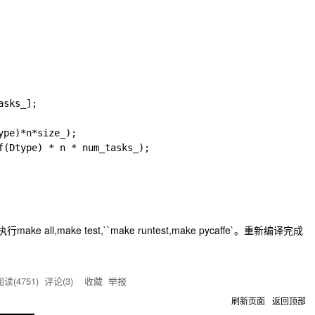
sks_];

pe)*n*size_);

f(Dtype) * n * num_tasks_);

，执行
make all
,
make test
,``make runtest
,
make pycaffe`。重新编译完成
。
读(
4751
) 评论(
3
)
收藏
举报
刷新页面
返回顶部