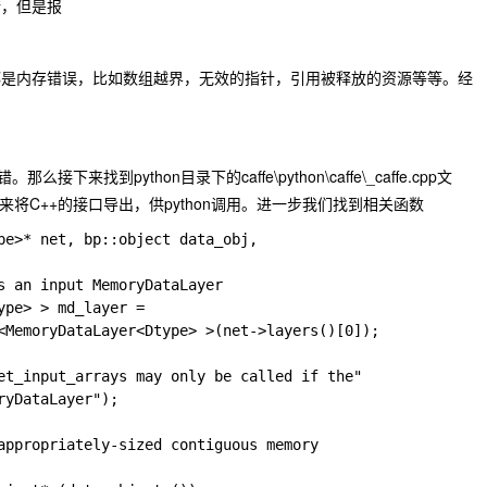
错，但是报
都是内存错误，比如数组越界，无效的指针，引用被释放的资源等等。经
报错。那么接下来找到
python
目录下的
caffe\python\caffe\_caffe.cpp
文
的，用来将C++的接口导出，供python调用。进一步我们找到相关函数
pe>* net, bp::object data_obj,

s an input MemoryDataLayer

pe> > md_layer =

<MemoryDataLayer<Dtype> >(net->layers()[0]);

et_input_arrays may only be called if the"

yDataLayer");

appropriately-sized contiguous memory
