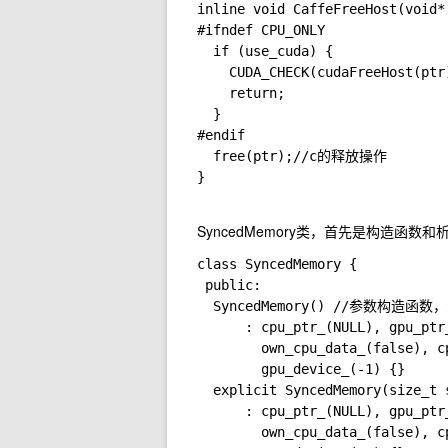
inline void CaffeFreeHost(void*
#ifndef CPU_ONLY

  if (use_cuda) {

    CUDA_CHECK(cudaFreeHost(
    return;

  }

#endif

  free(ptr);//c的释放操作

}

SyncedMemory类，首先是构造函数和
class SyncedMemory {

 public:

  SyncedMemory() //参数构造函数
      : cpu_ptr_(NULL), gpu_ptr
        own_cpu_data_(false), c
        gpu_device_(-1) {}

  explicit SyncedMemory(s
      : cpu_ptr_(NULL), gpu_ptr
        own_cpu_data_(false), c