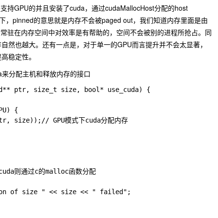
U的并且安装了cuda，通过cudaMallocHost分配的host
一下，pinned的意思就是内存不会被paged out，我们知道内存里面是由
以常驻在内存空间中对效率是有帮助的，空间不会被别的进程所抢占。同
内存自然也越大。还有一点是，对于单一的GPU而言提升并不会太显著，
提高稳定性。
da来分配主机和释放内存的接口
d** ptr, size_t size, bool* use_cuda) {

U) {

(ptr, size));// GPU模式下cuda分配内存

没有cuda则通过c的malloc函数分配

on of size " << size << " failed";
