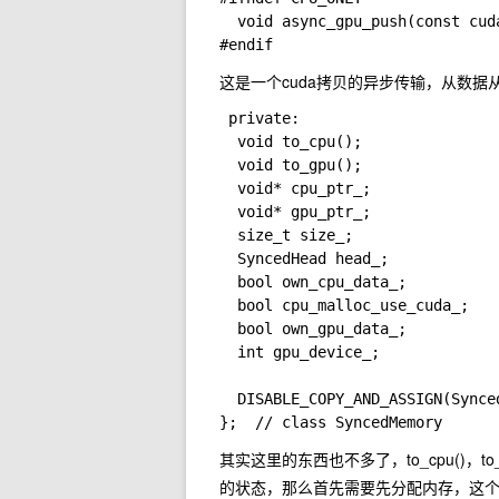
  void async_gpu_push(const cuda
这是一个cuda拷贝的异步传输，从数据从
 private:

  void to_cpu();

  void to_gpu();

  void* cpu_ptr_;

  void* gpu_ptr_;

  size_t size_;

  SyncedHead head_;

  bool own_cpu_data_;

  bool cpu_malloc_use_cuda_;

  bool own_gpu_data_;

  int gpu_device_;

  DISABLE_COPY_AND_ASSIGN(S
其实这里的东西也不多了，to_cpu()，
的状态，那么首先需要先分配内存，这个根