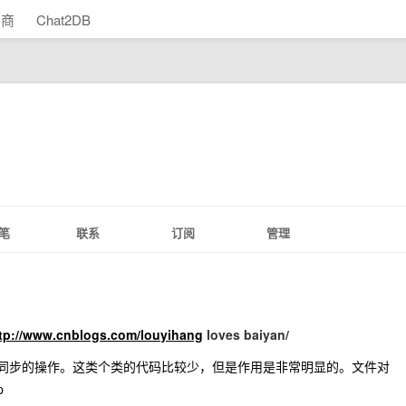
助商
Chat2DB
笔
联系
订阅
管理
tp://www.cnblogs.com/louyihang
loves baiyan/
内存同步的操作。这类个类的代码比较少，但是作用是非常明显的。文件对
p