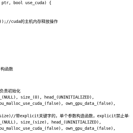
 ptr, bool use_cuda) {

ptr));//cuda的主机内存释放操作

析构函数
，负责初始化

_(NULL), size_(0), head_(UNINITIALIZED),

pu_malloc_use_cuda_(false), own_gpu_data_(false),

ize_t size)//带explicit关键字的，单个参数构造函数，explicit禁
_(NULL), size_(size), head_(UNINITIALIZED),

pu_malloc_use_cuda_(false), own_gpu_data_(false),
