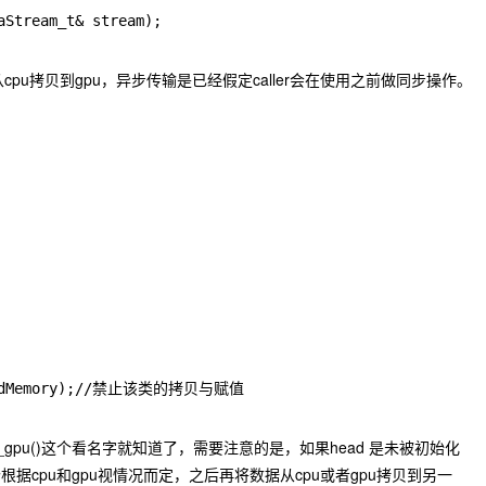
Stream_t& stream);

cpu拷贝到gpu，异步传输是已经假定caller会在使用之前做同步操作。
yncedMemory);//禁止该类的拷贝与赋值

to_gpu()这个看名字就知道了，需要注意的是，如果head 是未被初始化
据cpu和gpu视情况而定，之后再将数据从cpu或者gpu拷贝到另一