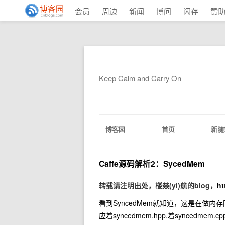
会员
周边
新闻
博问
闪存
赞
Keep Calm and Carry On
博客园
首页
新随
Caffe源码解析2：SycedMem
转载请注明出处，楼燚(yì)航的blog，
ht
看到SyncedMem就知道，这是在做
应着syncedmem.hpp,着syncedmem.cp