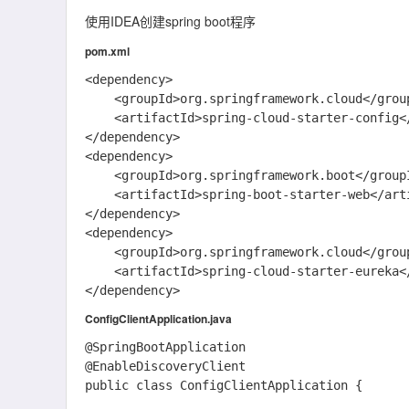
使用IDEA创建spring boot程序
pom.xml
<dependency>

	<groupId>org.springframework.cloud</groupId>

	<artifactId>spring-cloud-starter-config</artifactId>

</dependency>

<dependency>

	<groupId>org.springframework.boot</groupId>

	<artifactId>spring-boot-starter-web</artifactId>

</dependency>

<dependency>

	<groupId>org.springframework.cloud</groupId>

	<artifactId>spring-cloud-starter-eureka</artifactId>

ConfigClientApplication.java
@SpringBootApplication

@EnableDiscoveryClient

public class ConfigClientApplication {
