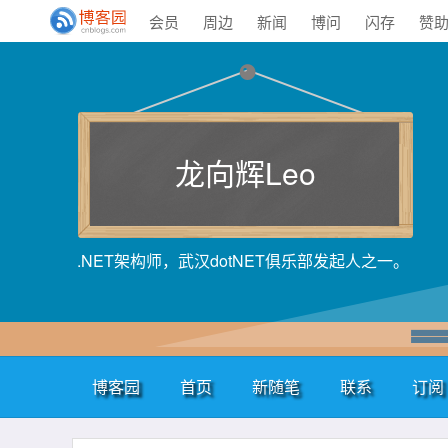
会员
周边
新闻
博问
闪存
赞
龙向辉Leo
.NET架构师，武汉dotNET俱乐部发起人之一。
博客园
首页
新随笔
联系
订阅