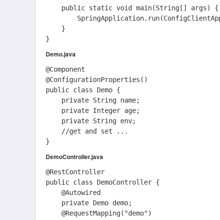
	public static void main(String[] args) {

		SpringApplication.run(ConfigClientApplication.class, args);

	}

Demo.java
@Component

@ConfigurationProperties()

public class Demo {

    private String name;

    private Integer age;

    private String env;

    //get and set ...

DemoController.java
@RestController

public class DemoController {

    @Autowired

    private Demo demo;

    @RequestMapping("demo")
