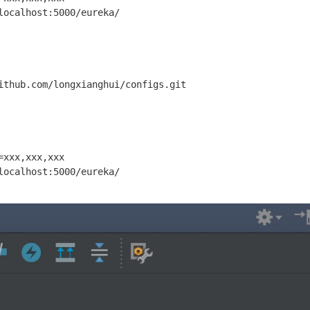
ithub.com/longxianghui/configs.git

xxx,xxx,xxx
