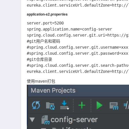
application-s2.properties
server.port=5200

spring.application.name=config-server

spring.cloud.config.server.git.uri=https://g
#git用户名和密码

#spring.cloud.config.server.git.username=xxx

#spring.cloud.config.server.git.password=xxx

#git仓库目录

#spring.cloud.config.server.git.search-paths=
使用maven打包