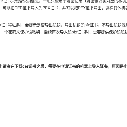
cer证书只包含公钥信息，一般只能用于解密使用（解密该公钥对应的私钥
可以把CER证书导入为PFX证书，并可以把PFX证书导出，这样其他机
。Pfx证书导出时，会提示是否导出私钥，导出私钥即pfx证书，不导出私钥就
定一个密码来保护该私钥，后续再次导入该pfx证书时，需要提供保护该私
申请者在下载cer证书之后，需要在申请证书的机器上导入证书，原因是