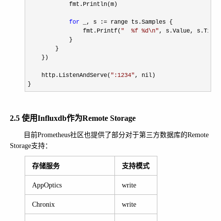
            fmt.Println(m)

for
 _, s :=
 range ts.Samples {

                fmt.Printf(
"
  %f %d\n
"
, s.Value, s.Times
            }

        }

    })

    http.ListenAndServe(
"
:1234
"
, nil)

}
2.5 使用Influxdb作为Remote Storage
目前Prometheus社区也提供了部分对于第三方数据库的Remote
Storage支持：
存储服务
支持模式
AppOptics
write
Chronix
write