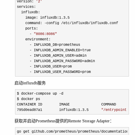
version: 
'
2
'
services:

  influxdb:

    image: influxdb:
1.3.5
    command: 
-config /etc/influxdb/
influxdb.conf

    ports:

- 
"
8086:8086
"
    environment:

- INFLUXDB_DB=
prometheus

- INFLUXDB_ADMIN_ENABLED=
true

- INFLUXDB_ADMIN_USER=
admin

- INFLUXDB_ADMIN_PASSWORD=
admin

- INFLUXDB_USER=
prom

- INFLUXDB_USER_PASSWORD=prom
启动influxdb服务
$ docker-compose up -
d

$ docker ps

CONTAINER ID        IMAGE               COMMAND         
795d0ead87a1        influxdb:
1.3.5      
"
/entrypoint.sh 
获取并启动Prometheus提供的Remote Storage Adapter：
go get github.com/prometheus/prometheus/documentation/ex