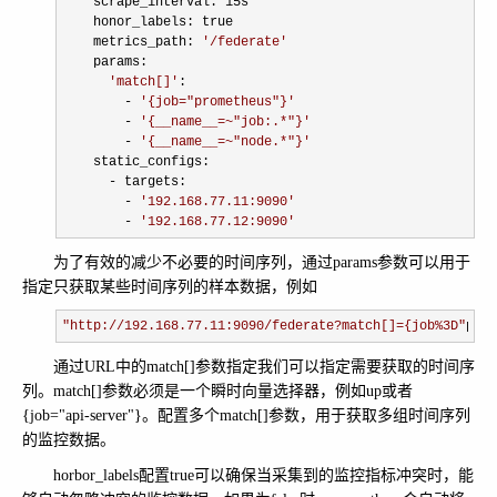
    scrape_interval: 15s

    honor_labels: true

    metrics_path: 
'
/federate
'
    params:

'
match[]
'
:

- 
'
{job="prometheus"}
'
        - 
'
{__name__=~"job:.*"}
'
        - 
'
{__name__=~"node.*"}
'
    static_configs:

-
 targets:

- 
'
192.168.77.11:9090
'
        - 
'
192.168.77.12:9090
'
为了有效的减少不必要的时间序列，通过params参数可以用于
指定只获取某些时间序列的样本数据，例如
"
http://192.168.77.11:9090/federate?match[]={job%3D
"
prom
通过URL中的match[]参数指定我们可以指定需要获取的时间序
列。match[]参数必须是一个瞬时向量选择器，例如up或者
{job="api-server"}。配置多个match[]参数，用于获取多组时间序列
的监控数据。
horbor_labels配置true可以确保当采集到的监控指标冲突时，能