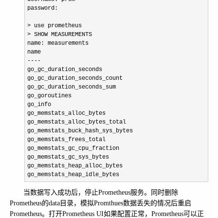
password:

>
>
 SHOW MEASUREMENTS

name: measurements

----
go_gc_duration_seconds

go_gc_duration_seconds_count

go_gc_duration_seconds_sum

go_goroutines

go_info

go_memstats_alloc_bytes

go_memstats_alloc_bytes_total

go_memstats_buck_hash_sys_bytes

go_memstats_frees_total

go_memstats_gc_cpu_fraction

go_memstats_gc_sys_bytes

go_memstats_heap_alloc_bytes

go_memstats_heap_idle_bytes
当数据写入成功后，停止Prometheus服务。同时删除
Prometheus的data目录，模拟Promthues数据丢失的情况后重启
Prometheus。打开Prometheus UI如果配置正常，Prometheus可以正