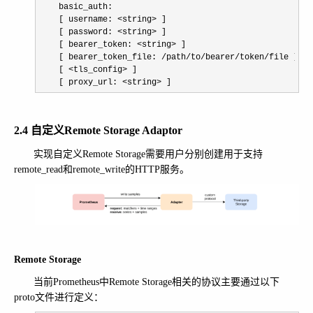
    basic_auth:

    [ username: 
<string>
 ]

    [ password: 
<string>
 ]

    [ bearer_token: 
<string>
 ]

    [ bearer_token_file: 
/path/to/bearer/token/
file ]

    [ 
<tls_config>
 ]

    [ proxy_url: 
<string> ]
2.4 自定义Remote Storage Adaptor
实现自定义Remote Storage需要用户分别创建用于支持
remote_read和remote_write的HTTP服务。
Remote Storage
当前Prometheus中Remote Storage相关的协议主要通过以下
proto文件进行定义：