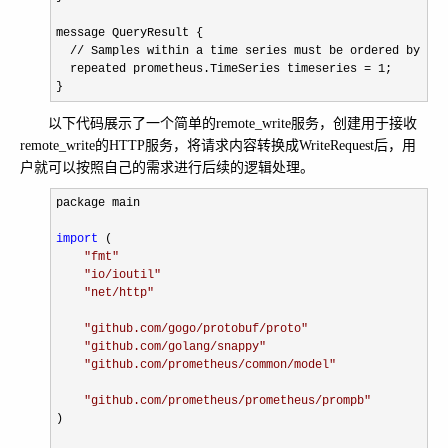
message QueryResult {

//
 Samples within a time series must be ordered by tim
  repeated prometheus.TimeSeries timeseries 
= 1
;

}
以下代码展示了一个简单的remote_write服务，创建用于接收
remote_write的HTTP服务，将请求内容转换成WriteRequest后，用
户就可以按照自己的需求进行后续的逻辑处理。
package main

import
 (

"
fmt
"
"
io/ioutil
"
"
net/http
"
"
github.com/gogo/protobuf/proto
"
"
github.com/golang/snappy
"
"
github.com/prometheus/common/model
"
"
github.com/prometheus/prometheus/prompb
"
)
