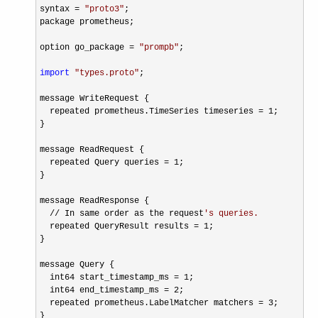
syntax = 
"
proto3
"
;

package prometheus;

option go_package 
= 
"
prompb
"
;

import
"
types.proto
"
;

message WriteRequest {

  repeated prometheus.TimeSeries timeseries 
= 1
;

}

message ReadRequest {

  repeated Query queries 
= 1
;

}

message ReadResponse {

// In same order as the request
'
s queries.
  repeated QueryResult results = 1
;

}

message Query {

  int64 start_timestamp_ms 
= 1
;

  int64 end_timestamp_ms 
= 2
;

  repeated prometheus.LabelMatcher matchers 
= 3
;

}
