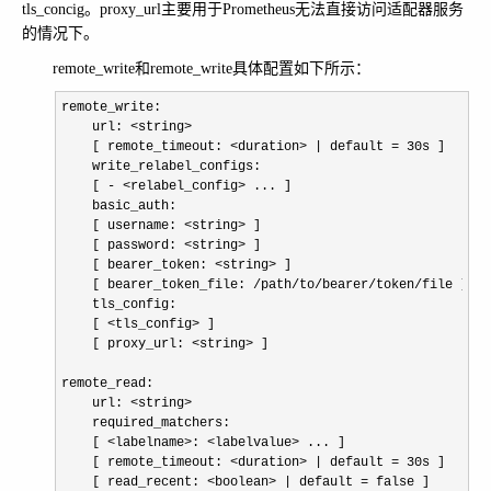
tls_concig。proxy_url主要用于Prometheus无法直接访问适配器服务
的情况下。
remote_write和remote_write具体配置如下所示：
remote_write:

    url: 
<string>
    [ remote_timeout: 
<duration> | default =
 30s ]

    write_relabel_configs:

    [ 
- <relabel_config>
 ... ]

    basic_auth:

    [ username: 
<string>
 ]

    [ password: 
<string>
 ]

    [ bearer_token: 
<string>
 ]

    [ bearer_token_file: 
/path/to/bearer/token/
file ]

    tls_config:

    [ 
<tls_config>
 ]

    [ proxy_url: 
<string>
 ]

remote_read:

    url: 
<string>
    required_matchers:

    [ 
<labelname>: <labelvalue>
 ... ]

    [ remote_timeout: 
<duration> | default =
 30s ]

    [ read_recent: 
<boolean> | default =
 false ]
