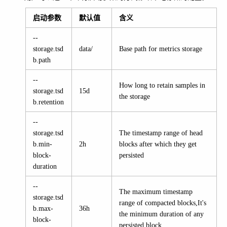
启动参数
默认值
含义
--
storage.tsd
data/
Base path for metrics storage
b.path
--
How long to retain samples in
storage.tsd
15d
the storage
b.retention
--
storage.tsd
The timestamp range of head
b.min-
2h
blocks after which they get
block-
persisted
duration
--
The maximum timestamp
storage.tsd
range of compacted blocks,It's
b.max-
36h
the minimum duration of any
block-
persisted block.