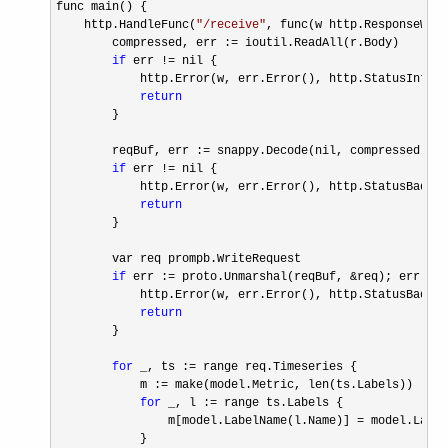
func main() {

    http.HandleFunc(
"
/receive
"
, func(w http.ResponseWrit
        compressed, err :
=
 ioutil.ReadAll(r.Body)

if
 err !=
 nil {

            http.Error(w, err.Error(), http.StatusIntern
return
        }

        reqBuf, err :
=
 snappy.Decode(nil, compressed)

if
 err !=
 nil {

            http.Error(w, err.Error(), http.StatusBadReq
return
        }

        var req prompb.WriteRequest

if
 err := proto.Unmarshal(reqBuf, &req); err !=
 
            http.Error(w, err.Error(), http.StatusBadReq
return
        }

for
 _, ts :=
 range req.Timeseries {

            m :
=
 make(model.Metric, len(ts.Labels))

for
 _, l :=
 range ts.Labels {

                m[model.LabelName(l.Name)] 
=
 model.Label
            }
