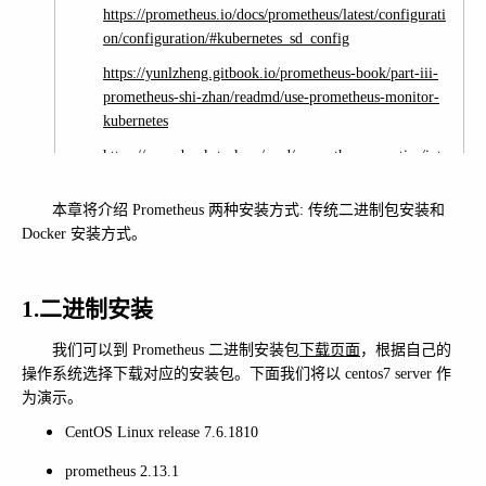
https://prometheus.io/docs/prometheus/latest/configurati
on/configuration/#kubernetes_sd_config
https://yunlzheng.gitbook.io/prometheus-book/part-iii-
prometheus-shi-zhan/readmd/use-prometheus-monitor-
kubernetes
https://www.bookstack.cn/read/prometheus_practice/intr
oduction-README.md
本章将介绍 Prometheus 两种安装方式: 传统二进制包安装和
https://www.kancloud.cn/huyipow/prometheus/521184
Docker 安装方式。
https://www.qikqiak.com/k8s-book/docs/
1.二进制安装
我们可以到 Prometheus 二进制安装包
下载页面
，根据自己的
操作系统选择下载对应的安装包。下面我们将以 centos7 server 作
为演示。
CentOS Linux release 7.6.1810
prometheus 2.13.1