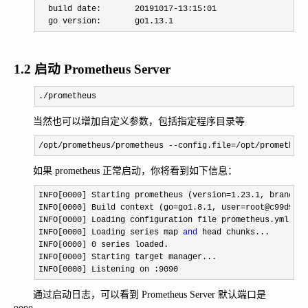
  build date:       
20191017-13:15:01
  go version:       go1.
13.1
1.2 启动 Prometheus Server
./prometheus
当然也可以增加自定义参数，包括指定程序目录等
/opt/prometheus/prometheus --config.file=/opt/prometheus
如果 prometheus 正常启动，你将看到如下信息：
INFO[0000] Starting prometheus (version=1.23.1, branch=m
INFO[
0000] Build context (go=go1.8.1, user=root@c99d9d65
INFO[
0000] Loading configuration file prometheus.yml    
INFO[
0000] Loading series map 
and
 head chunks...        
INFO[
0000] 0 series loaded.                             
INFO[
0000] Starting target manager...                   
INFO[
0000] Listening on :9090                           
通过启动日志，可以看到 Prometheus Server 默认端口是