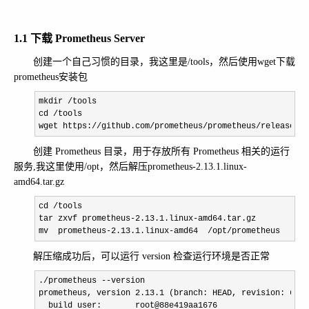
1.1 下载 Prometheus Server
创建一个自己习惯的目录，我这里是/tools，然后使用wget下载
prometheus安装包
mkdir /
tools

cd 
/
tools

wget https:
//github.com/prometheus/prometheus/releases/d
创建 Prometheus 目录，用于存放所有 Prometheus 相关的运行
服务,我这里使用/opt，然后解压prometheus-2.13.1.linux-
amd64.tar.gz
cd /
tools

tar zxvf prometheus
-2.13.1.linux-
amd64.tar.gz

mv  prometheus
-2.13.1.linux-amd64  /opt/prometheus
解压缩成功后，可以运行 version 检查运行环境是否正常
./prometheus --
version

prometheus, version 
2.13.1
 (branch: HEAD, revision: 6f92
  build user:       root@88e419aa1676
