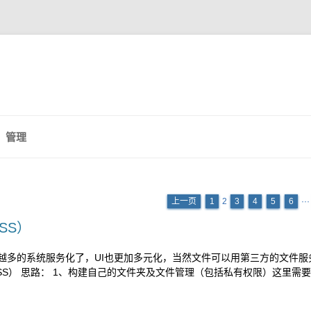
管理
上一页
1
2
3
4
5
6
··
SS）
越来越多的系统服务化了，UI也更加多元化，当然文件可以用第三方的文件
 思路： 1、构建自己的文件夹及文件管理（包括私有权限）这里需要结合Ide