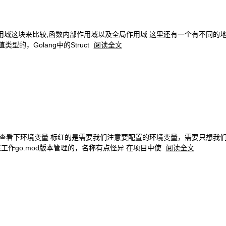
ipt可以用变量作用域这块来比较,函数内部作用域以及全局作用域 这里还有一个有不同的地
是值类型的，Golang中的Struct
阅读全文
64.msi cmd 查看下环境变量 标红的是需要我们注意要配置的环境变量，需要只
是用来工作go.mod版本管理的，名称有点怪异 在项目中使
阅读全文