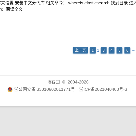
分词库 相关命令： whereis elasticsearch 找到目录 进入 到/us
rc
阅读全文
上一页
1
2
3
4
5
6
··
博客园
© 2004-2026
浙公网安备 33010602011771号
浙ICP备2021040463号-3