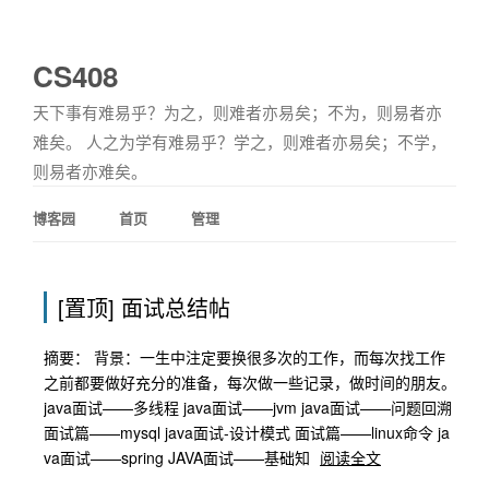
CS408
天下事有难易乎？为之，则难者亦易矣；不为，则易者亦
难矣。 人之为学有难易乎？学之，则难者亦易矣；不学，
则易者亦难矣。
博客园
首页
管理
[置顶]
面试总结帖
摘要： 背景：一生中注定要换很多次的工作，而每次找工作
之前都要做好充分的准备，每次做一些记录，做时间的朋友。
java面试——多线程 java面试——jvm java面试——问题回溯
面试篇——mysql java面试-设计模式 面试篇——linux命令 ja
va面试——spring JAVA面试——基础知
阅读全文