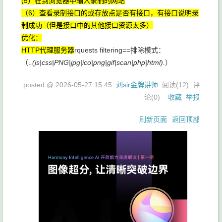
(5）在到浏览器中输入录制的网站
（6）查看录制接口的或存放点是否有接口，有接口说明录
制成功（但是接口中的其他接口资源太多）
优化：
HTTP代理服务器
rquests filtering==排除模式：
（.
.(js|css|PNG|jpg|ico|png|gif|scan|php|html).
）
posted @
2026-05-27 15:45
刘sir金牌讲师
阅读(
12
) 评
论(
0
)
收藏
举报
刷新页面
返回顶部