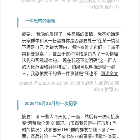
posted @ 2026-06-28 02:58 流浪的猎人
阅读(37)
评论(0)
推荐(1)
一件恐怖的事情
摘要： 我隐约发现了一件恐怖的事情，我不能确定
玩家群体和某一粉丝群体是否都要处于“在某一情绪
下满足自己”为最大理由，哪怕有谁让它们一丁点不
爽都要掀桌子，甚至于这种情绪是违背了一切物理
法则和客观规律的。 现在我还不能明确“这一群人
的大概范围和群体特征”，如果可以明确是哪一群
人，我恐怕要干的第一件事就是“死也不
阅读全文
posted @ 2026-06-25 06:05 流浪的猎人
阅读(6)
评
论(0)
推荐(0)
2026年6月23日的一次记录
摘要： 和一些人今天见了一面，然后有一次间接演
奏“河蟹你全家”的情况。(虽然我只是拍打击垫) 当
时的情况：我和部分THO群的群友在线下见了一
面，然后讨论一些了杂七杂八的事情+间歇性演奏，