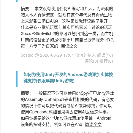
摘要： 本文没有使用任何AI编写和介入，为流浪的
猎人本人真情流露，就现在这个年代总有奇葩生物
上来就张口闭口AI的，这种家伙我建议趁早重开。
什么是商业掌机玩家？其实严格意义上讨论的话玩
Xbox/PS5/Switch2的都可以划归到这一类，而主机
厂商的设备更多的是依赖于厂商自己提供服务+作为
第一方专门为自家的
阅读全文
posted @ 2026-06-29 17:04 流浪的猎人
阅读(10)
评论(0)
推荐(0)
如何为使用Unity开发的Android游戏添加实体按
键支持(仅限早期Unity游戏)
摘要： 一般情况下你可以使用dnSpy打开Unity游戏
的Assembly-CSharp.dll来查找相关的代码，有必要
的情况下你可以把代码复制给AI来帮你找，你可以
使用Opencode添加目录再去使用AI去做这件事。
如果你想要给这个Unity游戏添加使用某一Android
设备的按键支持，例如可以在And
阅读全文