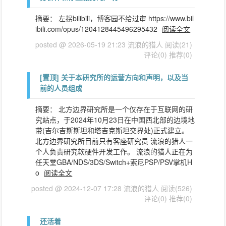
摘要： 左拐bilibili，博客园不给过审 https://www.bil
ibili.com/opus/1204128445496295432
阅读全文
posted @ 2026-05-19 21:23 流浪的猎人
阅读(21)
评论(0)
推荐(0)
[置顶]
关于本研究所的运营方向和声明，以及当
前的人员组成
摘要： 北方边界研究所是一个仅存在于互联网的研
究站点，于2024年10月23日在中国西北部的边境地
带(吉尔吉斯斯坦和塔吉克斯坦交界处)正式建立。
北方边界研究所目前只有客座研究员 流浪的猎人一
个人负责研究软硬件开发工作。 流浪的猎人正在为
任天堂GBA/NDS/3DS/Switch+索尼PSP/PSV掌机H
o
阅读全文
posted @ 2024-12-07 17:28 流浪的猎人
阅读(526)
评论(0)
推荐(0)
还活着