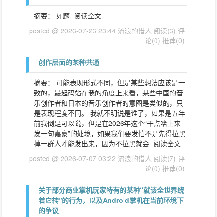
摘要： 如题
阅读全文
posted @ 2026-07-26 23:44 流浪的猎人
阅读(6)
评
论(0)
推荐(0)
创作层面的某种共通
摘要： 可能表现形式不同，但是某些想法应该是一
致的，最起码站在我的角度上来看，某些中国的音
乐创作者和日本的音乐创作者的意图是类似的，只
是表现程度不同。 我就不明说是谁了，如果是五年
前我倒是可以说，但是在2026年这个“干点啥上来
发一句嘉豪”的处境，如果我们要发怕不是先得拉黑
掉一群人才能发出来，因为不拉黑就会
阅读全文
posted @ 2026-07-07 03:22 流浪的猎人
阅读(7)
评
论(0)
推荐(0)
关于部分商业掌机玩家特有的某种“就该全世界绕
着它转”的行为，以及Android掌机在当前环境下
的争议