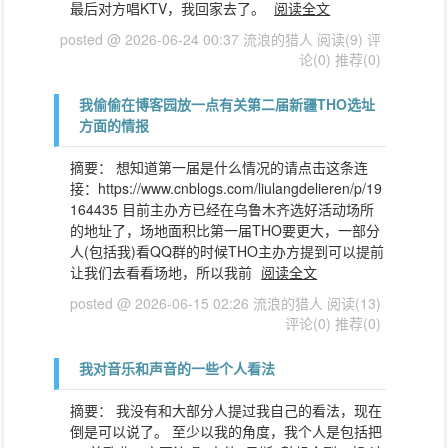
最后对方唱KTV，我回家去了。
阅读全文
posted @ 2026-06-24 00:37 流浪的猎人
阅读(9)
评
论(0)
推荐(0)
我偷偷在博客园放一点有关第二届新疆THO选址
方面的情报
摘要： 想知道第一届是什么情况的请点击这条连
接：https://www.cnblogs.com/liulangdelieren/p/19
164435 目前主办方已经在乌鲁木齐选好活动场所
的地址了，场地面积比第一届THO要更大，一部分
人(包括我)看QQ群的时候THO主办方提到可以提前
让我们去看看场地，所以我前
阅读全文
posted @ 2026-06-15 02:26 流浪的猎人
阅读(13)
评论(0)
推荐(0)
我对音乐和声音的一些个人看法
摘要： 我没有和大部分人提过我自己的看法，现在
倒是可以说了。 至少以我的角度，我个人是包括把