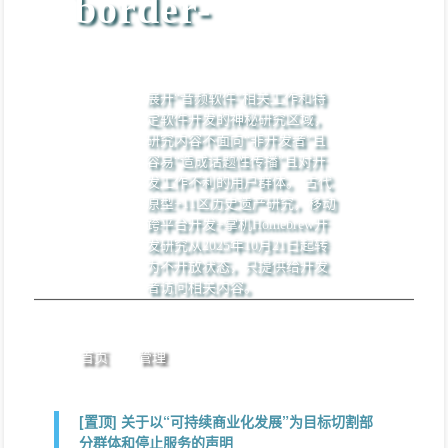
border-
展开“音频软件”相关工作和特
定软件开发的神秘研究区域，
研究内容不面向“非开发者”且
容易“造成话题性传播”且对开
发工作不利的用户群体。 古代
原型+11区历史遗产研究，移动
跨平台开发+掌机Homebrew开
发研究从2025年10月21日起转
为不开放状态，只提供给开发
者访问相关内容。
首页
管理
[置顶]
关于以“可持续商业化发展”为目标切割部
分群体和停止服务的声明