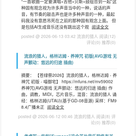
“一首歌曲一定要演唱+吉他+贝斯+鼓组合到一起”这
种固有观念视为许多声音当中的一种，说话的声
音，有节奏的敲击声也是许多种声音的一种，最起
码我没有意愿吊死在之前的那种固有观念上面。 但
是包括AI生成音乐还没有跳出这个观
阅读全文
posted @ 2026-06-13 03:42 流浪的猎人
阅读(12)
评论(0)
推荐(0)
流浪的猎人，格林达姆 - 养神咒 初版(AVG游戏 无
声颤动：悠远的归途 插曲)
摘要： 【苍绿祭2026】流浪的猎人，格林达姆 - 养
神咒 初版 - 喵御宅】 https://mfuns.net/mv59002
养神咒(AVG游戏 无声颤动：悠远的归途 插曲) 作
曲，调教，MIDI，芯片音乐，混音：流浪的猎人 诵
经：格林达姆(UTAU)(基于GD-08音源) 采样：FM9
8.4广播未正
阅读全文
posted @ 2026-06-12 00:46 流浪的猎人
阅读(8)
评
论(0)
推荐(0)