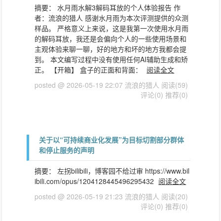
摘要： 水月雨水解3解码耳放的个人体验报告 作
者：流浪的猎人 感谢水月雨为本次评测提供的众测
样品。 严格意义上来说，这是我第一次使用水月雨
的解码耳放，我还是会偏向个人的一些使用场景和
主观体验来聊一聊，好的地方和坏的地方我都会提
到。 本文编写过程中没有使用任何AI辅助生成和矫
正。 【开箱】 盒子的正面和背面：
阅读全文
posted @ 2026-05-19 22:07 流浪的猎人
阅读(59)
评论(0)
推荐(0)
关于以“可持续商业化发展”为目标切割部分群体
和停止服务的声明
摘要： 左拐bilibili，博客园不给过审 https://www.bil
ibili.com/opus/1204128445496295432
阅读全文
posted @ 2026-05-19 21:23 流浪的猎人
阅读(20)
评论(0)
推荐(0)