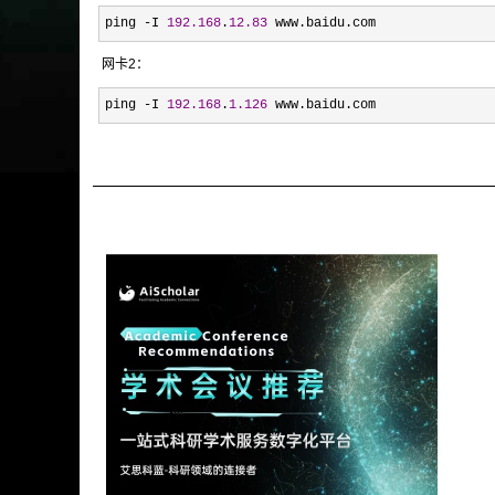
ping -I 
192.168
.
12.83
 www.baidu.com
网卡2：
ping -I 
192.168
.
1.126
 www.baidu.com