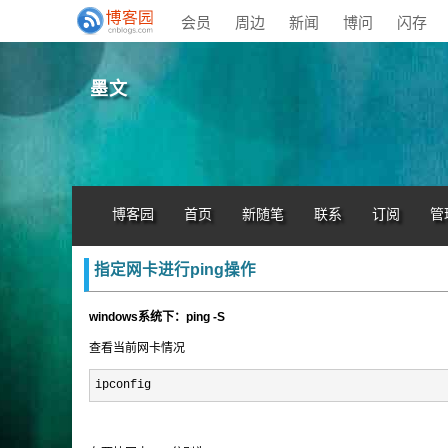
会员
周边
新闻
博问
闪存
墨文
博客园
首页
新随笔
联系
订阅
管
指定网卡进行ping操作
windows系统下：ping -S
查看当前网卡情况
ipconfig