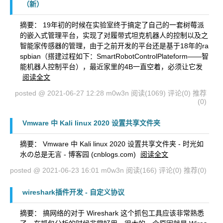
（新）
摘要： 19年初的时候在实验室终于搞定了自己的一套树莓派
的嵌入式管理平台，实现了对履带式坦克机器人的控制以及之
智能家传感器的管理，由于之前开发的平台还是基于18年的ra
spbian（搭建过程如下：SmartRobotControlPlateform——智
能机器人控制平台），最近家里的4B一直空着，必须让它发
阅读全文
posted @ 2021-06-27 12:28 m0w3n
阅读(1069)
评论(0)
推荐
(0)
Vmware 中 Kali linux 2020 设置共享文件夹
摘要： Vmware 中 Kali linux 2020 设置共享文件夹 - 时光如
水の总是无言 - 博客园 (cnblogs.com)
阅读全文
posted @ 2021-06-23 16:01 m0w3n
阅读(166)
评论(0)
推荐(0)
wireshark插件开发 - 自定义协议
摘要： 搞网络的对于 Wireshark 这个抓包工具应该非常熟悉