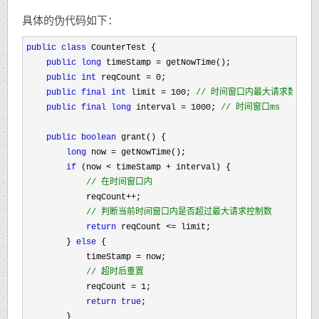
具体的伪代码如下：
public
class
 CounterTest {

public
long
 timeStamp =
 getNowTime();

public
int
 reqCount = 0
;

public
final
int
 limit = 100; 
//
 时间窗口内最大请求数
public
final
long
 interval = 1000; 
//
 时间窗口ms
public
boolean
 grant() {

long
 now =
 getNowTime();

if
 (now < timeStamp +
 interval) {

//
 在时间窗口内
            reqCount++
;

//
 判断当前时间窗口内是否超过最大请求控制数
return
 reqCount <=
 limit;

        } 
else
 {

            timeStamp 
=
 now;

//
 超时后重置
            reqCount = 1
;

return
true
;

        }
